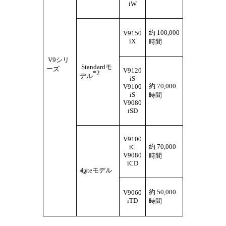
iW
約 100,000
V9150
iX
時間
V9シリ
Standardモ
ーズ
V9120
*2
デル
iS
約 70,000
V9100
iS
時間
V9080
iSD
V9100
約 70,000
iC
V9080
時間
iCD
Liteモデル
*2
約 50,000
V9060
iTD
時間