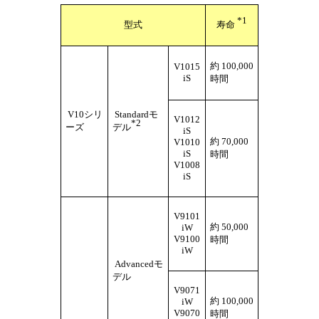
*1
型式
寿命
約 100,000
V1015
iS
時間
V10シリ
Standardモ
V1012
*2
ーズ
デル
iS
約 70,000
V1010
iS
時間
V1008
iS
V9101
約 50,000
iW
V9100
時間
iW
Advancedモ
デル
V9071
約 100,000
iW
V9070
時間