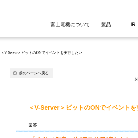
富士電機について
製品
IR
Select a Region/Lan
Global website(English)
>
＜V-Server＞ビットのONでイベントを実行したい
ご挨拶
駆動制御機器
経営情報
マテリアリティ
新卒採用情報
よくあるご質問
会社
低圧
IR資
環境ビ
高専
製品
前のページへ戻る
N
経営の考え方
特高高圧 受配電設備
財務・業績
環境
高卒採用情報
企業情報について
事業
電源
株式
社会
キャ
当ウ
富士電機のSDGs
計測機器
個人投資家の皆様へ
ガバナンス
障がい者採用情報
富士電機製家電製品について
拠点
エネ
＜V-Server＞ビットのONでイベント
企業活動
監視制御システム
研究
監視
回答
情報システム
保守