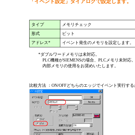
「イベント設定」ダイアログで設定します。
半導体
発電
自動販売機・店舗
ソリ
タイプ
メモリチェック
形式
ビット
セミナー・研修情報
アドレス*
イベント発生のメモリを設定します。
*ダブルワードメモリは未対応。
PLC機種がSIEMENSの場合、PLCメモリ未対応
内部メモリの使用をお奨めいたします。
比較方法 ：ON/OFFどちらのエッジでイベント実行す