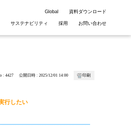
Global
資料ダウンロード
サステナビリティ
採用
お問い合わせ
guage
閉じる
閉じる
閉じる
閉じる
閉じる
閉じる
閉じる
概要
 受配電機器
料室
ジョン2050
採用情報
・サービスについて
o : 4427
公開日時 : 2025/12/01 14:00
印刷
紹介
機器
・債券情報
リア採用情報
ェブサイトについて
情報
ルギーマネジメント
を実行したい
開発
・診断システム
・保全