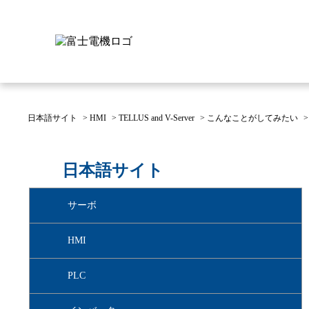
日本語サイト
>
HMI
>
TELLUS and V-Server
>
こんなことがしてみたい
富士電機について
製品情報
IR 株主・投資家情報
サステナビリティ
採用情報
お問い合わせ
日本語サイト
富士電機についてのトップ
株主・投資家情報のトップ
サステナビリティのトップ
お問い合わせのトップへ
製品情報のトップへ
採用情報のトップへ
サーボ
へ
へ
へ
HMI
PLC