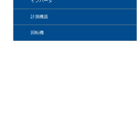
インバータ
計測機器
回転機