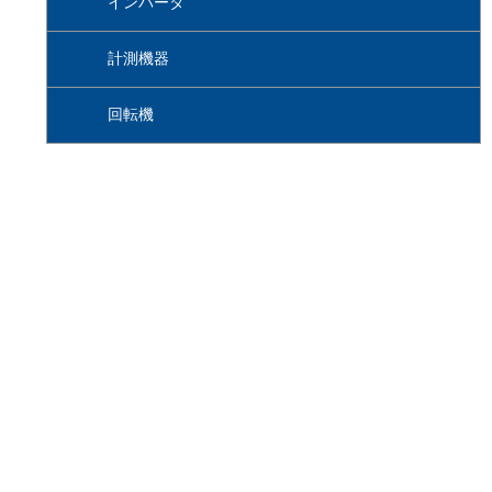
インバータ
計測機器
回転機