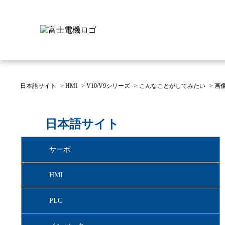
日本語サイト
>
HMI
>
V10/V9シリーズ
>
こんなことがしてみたい
>
画
富士電機について
製品情報
IR 株主・投資家情報
サステナビリティ
採用情報
お問い合わせ
日本語サイト
富士電機についてのトップ
株主・投資家情報のトップ
サステナビリティのトップ
お問い合わせのトップへ
製品情報のトップへ
採用情報のトップへ
サーボ
へ
へ
へ
HMI
PLC