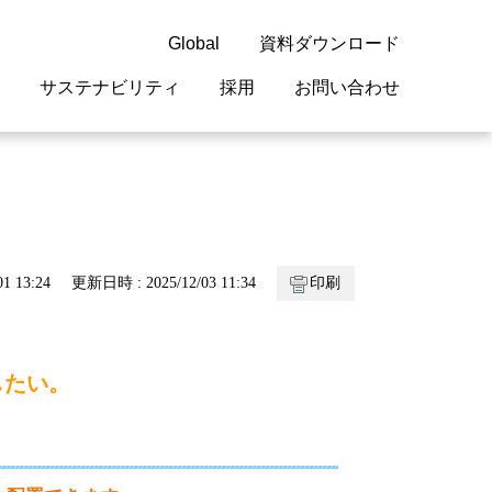
Global
資料ダウンロード
サステナビリティ
採用
お問い合わせ
guage
閉じる
閉じる
閉じる
閉じる
閉じる
閉じる
閉じる
概要
 受配電機器
料室
ジョン2050
採用情報
・サービスについて
1 13:24
更新日時 : 2025/12/03 11:34
印刷
紹介
機器
・債券情報
リア採用情報
ェブサイトについて
情報
ルギーマネジメント
したい。
開発
・診断システム
・保全