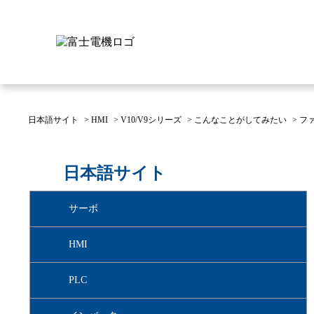
日本語サイト
>
HMI
>
V10/V9シリーズ
>
こんなことがしてみたい
>
フ
富士電機について
製品情報
IR 株主・投資家情報
サステナビリティ
採用情報
お問い合わせ
日本語サイト
富士電機についてのトップ
株主・投資家情報のトップ
サステナビリティのトップ
お問い合わせのトップへ
製品情報のトップへ
採用情報のトップへ
サーボ
へ
へ
へ
HMI
PLC