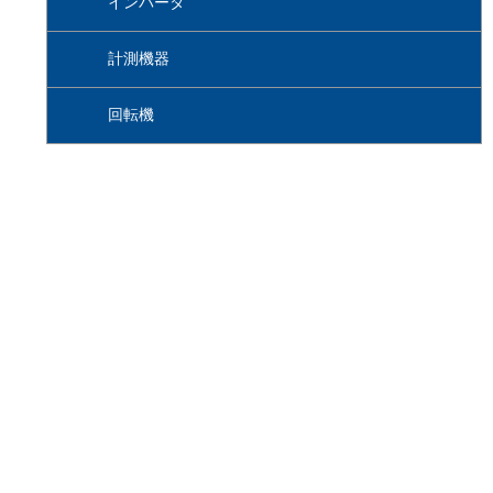
インバータ
計測機器
回転機