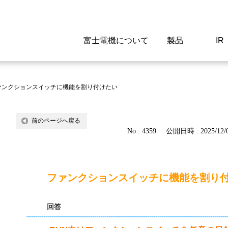
富士電機について
製品
IR
Select a Region/Lan
Global website(English)
ァンクションスイッチに機能を割り付けたい
ご挨拶
駆動制御機器
経営情報
マテリアリティ
新卒採用情報
よくあるご質問
会社
低圧
IR資
環境ビ
高専
製品
前のページへ戻る
No : 4359
公開日時 : 2025/12/0
経営の考え方
特高高圧 受配電設備
財務・業績
環境
高卒採用情報
企業情報について
事業
電源
株式
社会
キャ
当ウ
富士電機のSDGs
計測機器
個人投資家の皆様へ
ガバナンス
障がい者採用情報
富士電機製家電製品について
拠点
エネ
ファンクションスイッチに機能を割り
企業活動
監視制御システム
研究
監視
回答
情報システム
保守