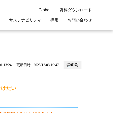
Global
資料ダウンロード
サステナビリティ
採用
お問い合わせ
guage
閉じる
閉じる
閉じる
閉じる
閉じる
閉じる
閉じる
概要
 受配電機器
料室
ジョン2050
採用情報
・サービスについて
1 13:24
更新日時 : 2025/12/03 10:47
印刷
紹介
機器
・債券情報
リア採用情報
ェブサイトについて
情報
ルギーマネジメント
付けたい
開発
・診断システム
・保全