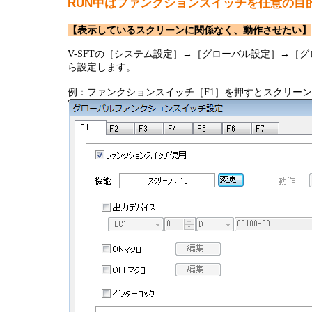
RUN中はファンクションスイッチを任意の目
半導体
発電
【表示しているスクリーンに関係なく、動作させたい】
自動販売機・店舗
ソリ
V-SFTの［システム設定］→［グローバル設定］→［
ら設定します。
セミナー・研修情報
例：ファンクションスイッチ［F1］を押すとスクリーンNo