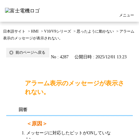
メニュー
日本語サイト
>
HMI
>
V10/V9シリーズ
>
思ったように動かない
>
アラーム
表示のメッセージが表示されない。
前のページへ戻る
No : 4287
公開日時 : 2025/12/01 13:23
アラーム表示のメッセージが表示さ
れない。
回答
＜原因＞
メッセージに対応したビットがONしていな
い