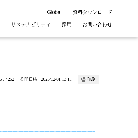
Global
資料ダウンロード
サステナビリティ
採用
お問い合わせ
guage
閉じる
閉じる
閉じる
閉じる
閉じる
閉じる
閉じる
概要
 受配電機器
料室
ジョン2050
採用情報
・サービスについて
o : 4262
公開日時 : 2025/12/01 13:11
印刷
紹介
機器
・債券情報
リア採用情報
ェブサイトについて
情報
ルギーマネジメント
開発
・診断システム
・保全