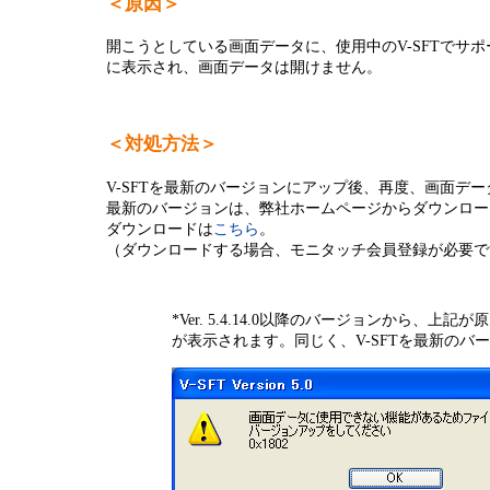
＜原因＞
半導体
発電
開こうとしている画面データに、使用中のV-SFTでサ
に表示され、画面データは開けません。
自動販売機・店舗
ソリ
セミナー・研修情報
＜対処方法＞
V-SFTを最新のバージョンにアップ後、再度、画面デ
最新のバージョンは、弊社ホームページからダウンロー
ダウンロードは
こちら
。
（ダウンロードする場合、モニタッチ会員登録が必要で
*Ver. 5.4.14.0以降のバージョンから、
が表示されます。同じく、V-SFTを最新のバ