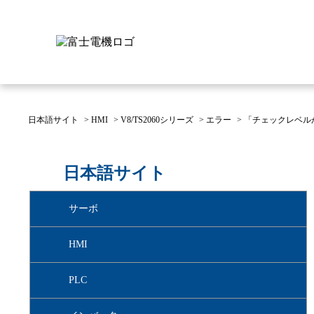
日本語サイト
>
HMI
>
V8/TS2060シリーズ
>
エラー
>
「チェックレベル
富士電機について
製品情報
IR 株主・投資家情報
サステナビリティ
採用情報
お問い合わせ
日本語サイト
富士電機についてのトップ
株主・投資家情報のトップ
サステナビリティのトップ
お問い合わせのトップへ
製品情報のトップへ
採用情報のトップへ
サーボ
へ
へ
へ
HMI
PLC