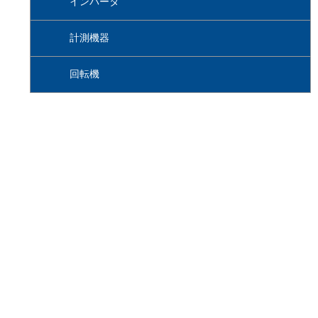
インバータ
計測機器
回転機