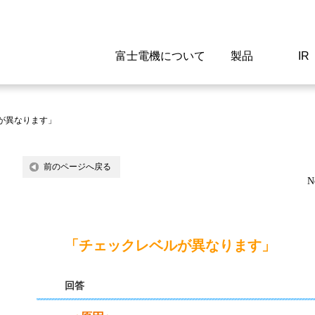
富士電機について
製品
IR
Select a Region/Lan
Global website(English)
が異なります」
ご挨拶
駆動制御機器
経営情報
マテリアリティ
新卒採用情報
よくあるご質問
会社
低圧
IR資
環境ビ
高専
製品
前のページへ戻る
N
経営の考え方
特高高圧 受配電設備
財務・業績
環境
高卒採用情報
企業情報について
事業
電源
株式
社会
キャ
当ウ
富士電機のSDGs
計測機器
個人投資家の皆様へ
ガバナンス
障がい者採用情報
富士電機製家電製品について
拠点
エネ
「チェックレベルが異なります」
企業活動
監視制御システム
研究
監視
回答
情報システム
保守