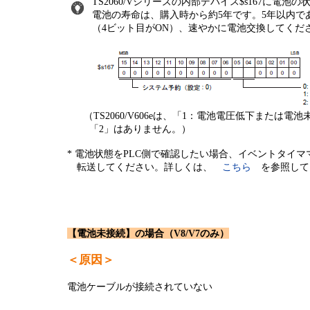
TS2060/Vシリーズの内部デバイス$s167に電池
電池の寿命は、購入時から約5年です。5年以内で
（4ビット目がON）、速やかに電池交換してくださ
（TS2060/V606eは、「1：電池電圧低下または電
「2」はありません。）
* 電池状態をPLC側で確認したい場合、イベントタイマ
転送してください。詳しくは、
こちら
を参照して
【電池未接続】の場合（V8/V7のみ）
＜原因＞
電池ケーブルが接続されていない