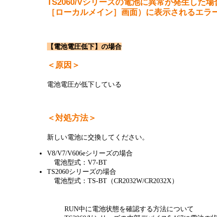
TS2060/Vシリーズの電池に異常が発生し
半導体
発電
［ローカルメイン］画面）に表示されるエラ
自動販売機・店舗
ソリ
【電池電圧低下】の場合
セミナー・研修情報
＜原因＞
電池電圧が低下している
＜対処方法＞
新しい電池に交換してください。
V8/V7/V606eシリーズの場合
電池型式：V7-BT
TS2060シリーズの場合
電池型式：TS-BT（CR2032W/CR2032X）
RUN中に電池状態を確認する方法について