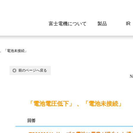
富士電機について
製品
IR
Select a Region/Lan
Global website(English)
 、「電池未接続」
ご挨拶
駆動制御機器
経営情報
マテリアリティ
新卒採用情報
よくあるご質問
会社
低圧
IR資
環境ビ
高専
製品
前のページへ戻る
N
経営の考え方
特高高圧 受配電設備
財務・業績
環境
高卒採用情報
企業情報について
事業
電源
株式
社会
キャ
当ウ
富士電機のSDGs
計測機器
個人投資家の皆様へ
ガバナンス
障がい者採用情報
富士電機製家電製品について
拠点
エネ
「電池電圧低下」 、「電池未接続」
企業活動
監視制御システム
研究
監視
回答
情報システム
保守