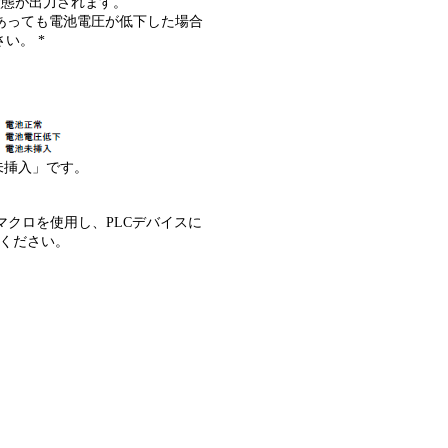
の状態が出力されます。
あっても電池電圧が低下した場合
い。 *
池未挿入」です。
マクロを使用し、PLCデバイスに
ください。