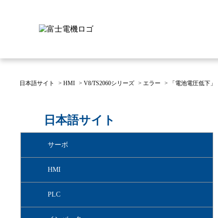
日本語サイト
>
HMI
>
V8/TS2060シリーズ
>
エラー
>
「電池電圧低下」
富士電機について
製品情報
IR 株主・投資家情報
サステナビリティ
採用情報
お問い合わせ
日本語サイト
富士電機についてのトップ
株主・投資家情報のトップ
サステナビリティのトップ
お問い合わせのトップへ
製品情報のトップへ
採用情報のトップへ
サーボ
へ
へ
へ
HMI
PLC