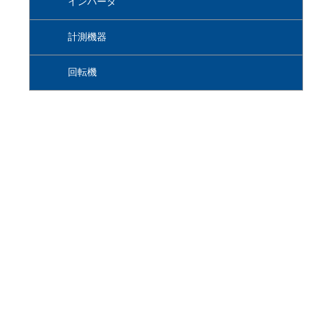
インバータ
計測機器
回転機