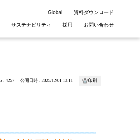
Global
資料ダウンロード
サステナビリティ
採用
お問い合わせ
guage
閉じる
閉じる
閉じる
閉じる
閉じる
閉じる
閉じる
概要
 受配電機器
料室
ジョン2050
採用情報
・サービスについて
o : 4257
公開日時 : 2025/12/01 13:11
印刷
紹介
機器
・債券情報
リア採用情報
ェブサイトについて
情報
ルギーマネジメント
開発
・診断システム
・保全