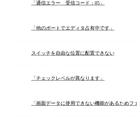
「通信エラー 受信コード：05」
「他のポートでエディタ占有中です」
スイッチを自由な位置に配置できない
「チェックレベルが異なります」
「画面データに使用できない機能があるためフ