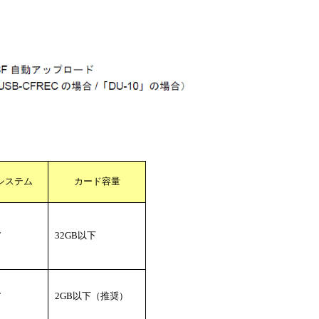
システム
カード容量
T
32GB以下
T
2GB以下（推奨）