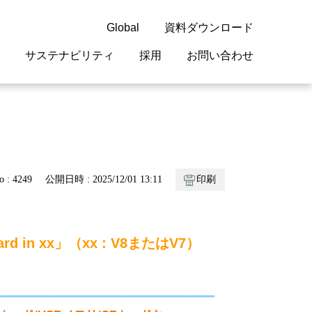
Global
資料ダウンロード
サステナビリティ
採用
お問い合わせ
guage
閉じる
閉じる
閉じる
閉じる
閉じる
閉じる
閉じる
概要
 受配電機器
料室
ジョン2050
採用情報
・サービスについて
o : 4249
公開日時 : 2025/12/01 13:11
印刷
紹介
機器
・債券情報
リア採用情報
ェブサイトについて
情報
ルギーマネジメント
 Card in xx」（xx : V8またはV7）
開発
・診断システム
・保全