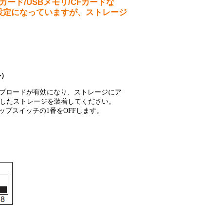
カード/USBメモリ/CFカードな
設備
設定になっていますが、ストレージ
ューション
外）
ップロードが有効になり、ストレージにア
したストレージを装着してください。
ップスイッチの1番をOFFします。