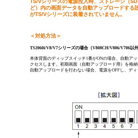
TS/Vシリーズの電源投入時、ストレージ（SD
半導体
発電
ど）内の画面データを自動アップロードする
がTS/Vシリーズに装着されていません。
自動販売機・店舗
ソリ
セミナー・研修情報
＜対処方法＞
TS2060i/V8/V7シリーズの場合（V808CH/V806/V706以
本体背面のディップスイッチ1番がONの場合、自動ア
クセスします。初期画面（自動アップロード用）を格納
自動アップロードを行わない場合、電源をOFFし、ディ