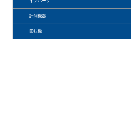
インバータ
計測機器
回転機