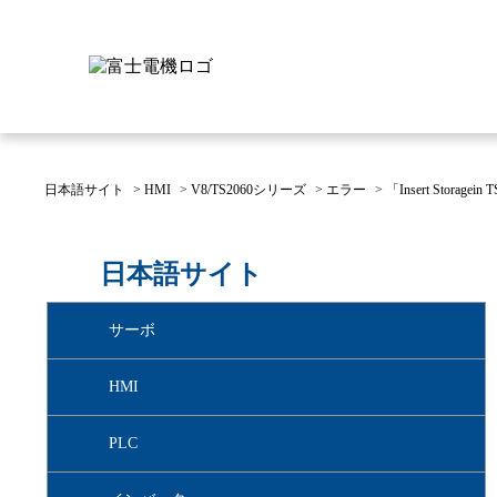
日本語サイト
>
HMI
>
V8/TS2060シリーズ
>
エラー
>
「Insert Storagei
富士電機について
製品情報
IR 株主・投資家情報
サステナビリティ
採用情報
お問い合わせ
日本語サイト
富士電機についてのトップ
株主・投資家情報のトップ
サステナビリティのトップ
お問い合わせのトップへ
製品情報のトップへ
採用情報のトップへ
サーボ
へ
へ
へ
HMI
PLC