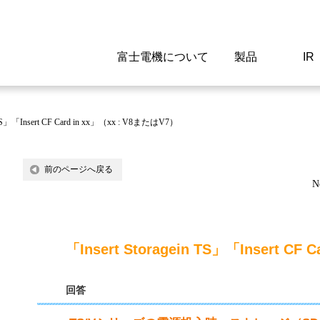
富士電機について
製品
IR
Select a Region/Lan
Global website(English)
n TS」「Insert CF Card in xx」（xx : V8またはV7）
ご挨拶
駆動制御機器
経営情報
マテリアリティ
新卒採用情報
よくあるご質問
会社
低圧
IR資
環境ビ
高専
製品
前のページへ戻る
N
経営の考え方
特高高圧 受配電設備
財務・業績
環境
高卒採用情報
企業情報について
事業
電源
株式
社会
キャ
当ウ
富士電機のSDGs
計測機器
個人投資家の皆様へ
ガバナンス
障がい者採用情報
富士電機製家電製品について
拠点
エネ
「Insert Storagein TS」「Insert CF
企業活動
監視制御システム
研究
監視
回答
情報システム
保守