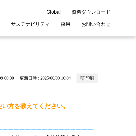
Global
資料ダウンロード
サステナビリティ
採用
お問い合わせ
guage
閉じる
閉じる
閉じる
閉じる
閉じる
閉じる
閉じる
概要
 受配電機器
料室
ジョン2050
採用情報
・サービスについて
9 00:00
更新日時 : 2025/06/09 16:04
印刷
紹介
機器
・債券情報
リア採用情報
ェブサイトについて
情報
ルギーマネジメント
の使い方を教えてください。
開発
・診断システム
・保全