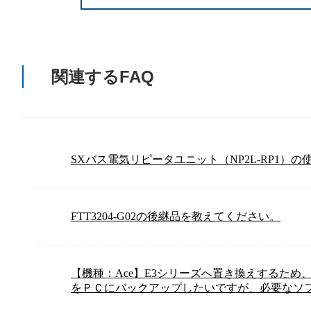
関連するFAQ
SXバス電気リピータユニット（NP2L-RP1）
FTT3204-G02の後継品を教えてください。
【機種：Ace】E3シリーズへ置き換えするため
をＰＣにバックアップしたいですが、必要なソ