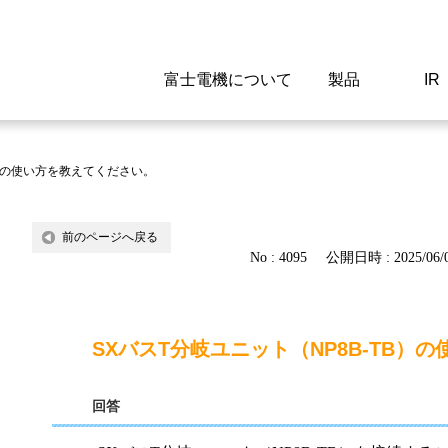
富士電機について
製品
IR
Select a Region/Lan
Global website(English)
B）の使い方を教えてください。
ご挨拶
駆動制御機器
経営情報
マテリアリティ
新卒採用情報
よくあるご質問
会社
低圧
IR資
環境ビ
高専
製品
前のページへ戻る
No : 4095
公開日時 : 2025/06/0
経営の考え方
特高高圧 受配電設備
財務・業績
環境
高卒採用情報
企業情報について
事業
電源
株式
社会
キャ
当ウ
富士電機のSDGs
計測機器
個人投資家の皆様へ
ガバナンス
障がい者採用情報
富士電機製家電製品について
拠点
エネ
SXバスT分岐ユニット（NP8B-TB）
企業活動
監視制御システム
研究
監視
回答
情報システム
保守