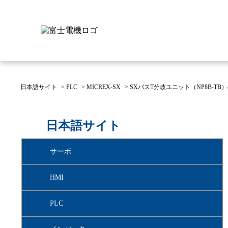
日本語サイト
>
PLC
>
MICREX-SX
>
SXバスT分岐ユニット（NP8B-T
富士電機について
製品情報
IR 株主・投資家情報
サステナビリティ
採用情報
お問い合わせ
日本語サイト
富士電機についてのトップ
株主・投資家情報のトップ
サステナビリティのトップ
お問い合わせのトップへ
製品情報のトップへ
採用情報のトップへ
サーボ
へ
へ
へ
HMI
PLC