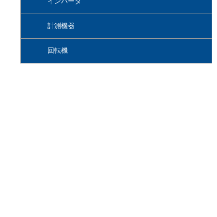
インバータ
計測機器
回転機