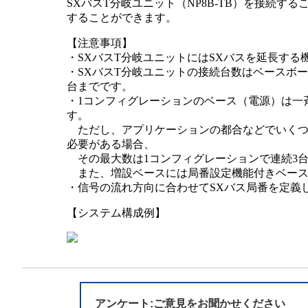
SXバスT分岐ユニット（NP8B-TB）を接続す
半導体
発電
することができます。
【注意事項】
自動販売機・店舗
ソリ
・SXバスT分岐ユニットにはSXバスを延長する
・SXバスT分岐ユニットの接続台数はベースボー
セミナー・研修情報
台までです。
・1コンフィグレーションのベース（電源）は一
す。
ただし、アプリケーションの都合などでいくつか
必要がある場合、
その最大数は1コンフィグレーションで連続3
また、増設ベースには局番設定機能付きベース
・信号の流れ方向に合わせてSXバス局番を定義
【システム構成例】
アンケート:ご意見をお聞かせください