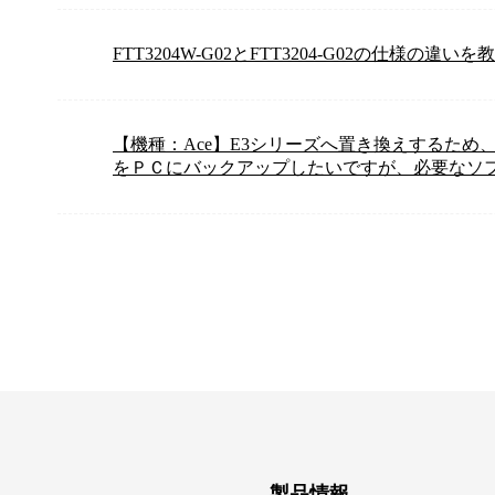
FTT3204W-G02とFTT3204-G02の仕様の違
【機種：Ace】E3シリーズへ置き換えするため
をＰＣにバックアップしたいですが、必要なソ
製品情報