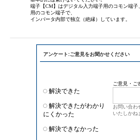
半導体
発電
端子【CM】はデジタル入力端子用のコモン端子
用のコモン端子で、
インバータ内部で独立（絶縁）しています。
自動販売機・店舗
ソリ
セミナー・研修情報
アンケート:ご意見をお聞かせください
ご意見・ご
解決できた
解決できたがわかり
お問い合わ
にくかった
いたしかね
解決できなかった