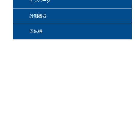
インバータ
計測機器
回転機