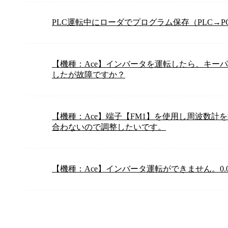
PLC運転中にローダでプログラム保存（PLC→P
【機種：Ace】インバータを運転したら、キーパッ
したが故障ですか？
【機種：Ace】端子【FM1】を使用し周波数
合わないので調整したいです。
【機種：Ace】インバータ運転ができません。0