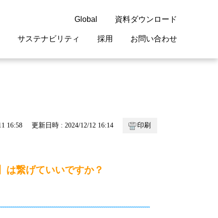
Global
資料ダウンロード
サステナビリティ
採用
お問い合わせ
guage
閉じる
閉じる
閉じる
閉じる
閉じる
閉じる
閉じる
概要
 受配電機器
料室
ジョン2050
採用情報
・サービスについて
1 16:58
更新日時 : 2024/12/12 16:14
印刷
紹介
機器
・債券情報
リア採用情報
ェブサイトについて
情報
ルギーマネジメント
1】は繋げていいですか？
開発
・診断システム
・保全