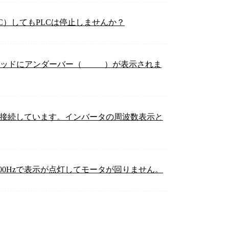
C）してもPLCは停止しませんか？
ドにアンダーバー（_ _ _ _）が表示されま
計を接続しています。インバータの周波数表示と
.00Hzで表示が点灯してモータが回りません。