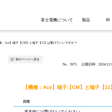
富士電機について
製品
IR
Select a Region/Lan
Global website(English)
種：Ace】端子【CM】と端子【11】は繋げていいですか？
ご挨拶
駆動制御機器
経営情報
マテリアリティ
新卒採用情報
よくあるご質問
会社
低圧
IR資
環境ビ
高専
製品
前のページへ戻る
No : 3975
公開日時 : 2024/12/1
経営の考え方
特高高圧 受配電設備
財務・業績
環境
高卒採用情報
企業情報について
事業
電源
株式
社会
キャ
当ウ
富士電機のSDGs
計測機器
個人投資家の皆様へ
ガバナンス
障がい者採用情報
富士電機製家電製品について
拠点
エネ
【機種：Ace】端子【CM】と端子【1
企業活動
監視制御システム
研究
監視
回答
情報システム
保守
基本的には繋げないでください。