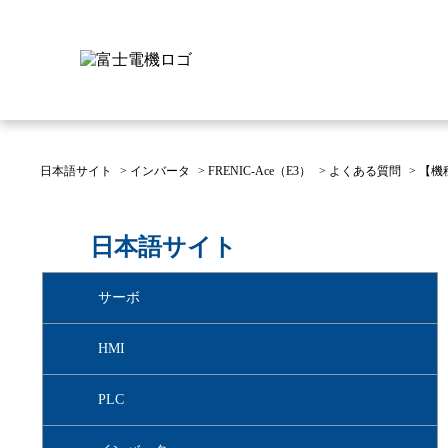
日本語サイト
>
インバータ
>
FRENIC-Ace（E3）
>
よくある質問
>
【機
富士電機について
製品情報
IR 株主・投資家情報
サステナビリティ
採用情報
お問い合わせ
日本語サイト
富士電機についてのトップ
株主・投資家情報のトップ
サステナビリティのトップ
お問い合わせのトップへ
製品情報のトップへ
採用情報のトップへ
サーボ
へ
へ
へ
HMI
PLC