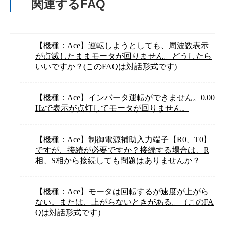
関連するFAQ
【機種：Ace】運転しようとしても、周波数表示
が点滅したままモータが回りません。どうしたら
いいですか？(このFAQは対話形式です)
【機種：Ace】インバータ運転ができません。0.00
Hzで表示が点灯してモータが回りません。
【機種：Ace】制御電源補助入力端子【R0、T0】
ですが、接続が必要ですか？接続する場合は、R
相、S相から接続しても問題はありませんか？
【機種：Ace】モータは回転するが速度が上がら
ない。または、上がらないときがある。（このFA
Qは対話形式です）