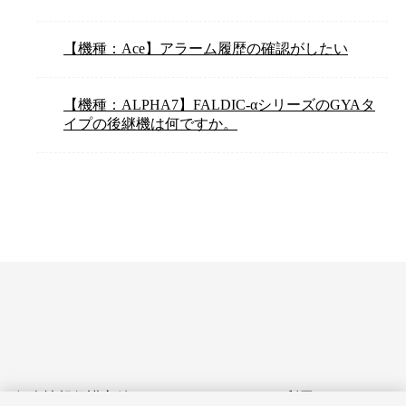
【機種：Ace】アラーム履歴の確認がしたい
【機種：ALPHA7】FALDIC-αシリーズのGYAタ
イプの後継機は何ですか。
個人情報保護方針
サイトのご利用にあたって