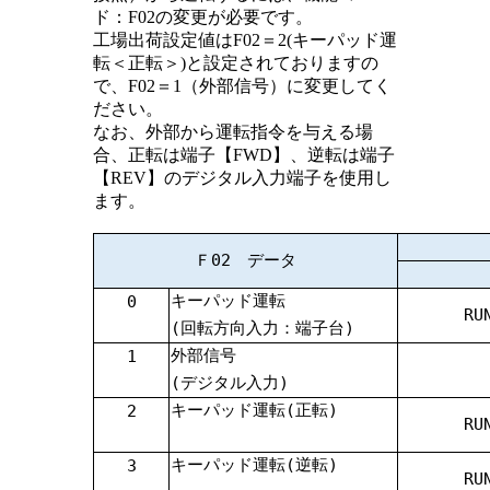
ド：F02の変更が必要です。
工場出荷設定値はF02＝2(キーパッド運
転＜正転＞)と設定されておりますの
で、F02＝1（外部信号）に変更してく
ださい。
なお、外部から運転指令を与える場
合、正転は端子【FWD】、逆転は端子
【REV】のデジタル入力端子を使用し
ます。
Ｆ02 データ
キーパッド運転
0
RU
(回転方向入力：端子台)
外部信号
1
(デジタル入力)
キーパッド運転(正転)
2
RU
キーパッド運転(逆転)
3
RU