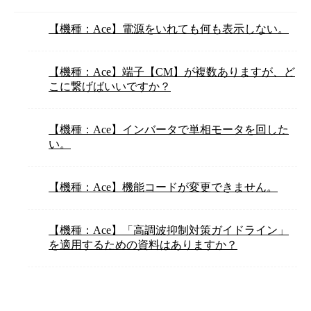
【機種：Ace】電源をいれても何も表示しない。
【機種：Ace】端子【CM】が複数ありますが、ど
こに繋げばいいですか？
【機種：Ace】インバータで単相モータを回した
い。
【機種：Ace】機能コードが変更できません。
【機種：Ace】「高調波抑制対策ガイドライン」
を適用するための資料はありますか？