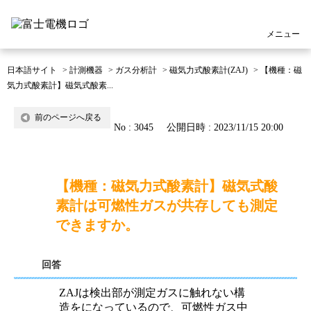
メニュー
日本語サイト
>
計測機器
>
ガス分析計
>
磁気力式酸素計(ZAJ)
>
【機種：磁
気力式酸素計】磁気式酸素...
前のページへ戻る
No : 3045
公開日時 : 2023/11/15 20:00
【機種：磁気力式酸素計】磁気式酸
素計は可燃性ガスが共存しても測定
できますか。
回答
ZAJは検出部が測定ガスに触れない構
造をになっているので、可燃性ガス中