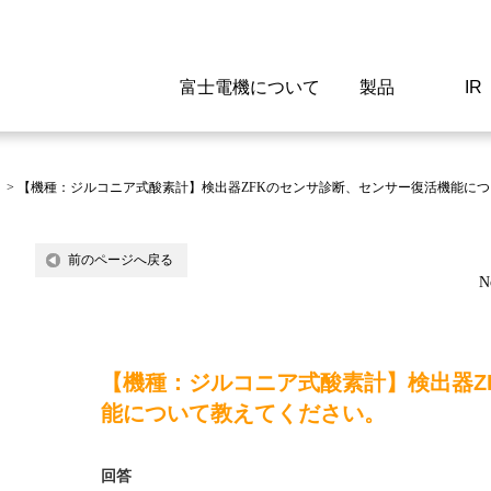
富士電機について
製品
IR
Select a Region/Lan
Global website(English)
>
【機種：ジルコニア式酸素計】検出器ZFKのセンサ診断、センサー復活機能に
ご挨拶
駆動制御機器
経営情報
マテリアリティ
新卒採用情報
よくあるご質問
会社
低圧
IR資
環境ビ
高専
製品
前のページへ戻る
N
経営の考え方
特高高圧 受配電設備
財務・業績
環境
高卒採用情報
企業情報について
事業
電源
株式
社会
キャ
当ウ
富士電機のSDGs
計測機器
個人投資家の皆様へ
ガバナンス
障がい者採用情報
富士電機製家電製品について
拠点
エネ
【機種：ジルコニア式酸素計】検出器Z
企業活動
監視制御システム
研究
監視
能について教えてください。
情報システム
保守
回答