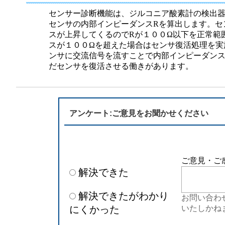
半導体
発電
センサー診断機能は、ジルコニア酸素計の検出
センサの内部インピーダンスRを算出します。セ
自動販売機・店舗
ソリ
スが上昇してくるのでRが１００Ω以下を正常範
スが１００Ωを超えた場合はセンサ復活処理を
ンサに交流信号を流すことで内部インピーダンス
セミナー・研修情報
だセンサを復活させる働きがあります。
アンケート:ご意見をお聞かせください
ご意見・ご
解決できた
解決できたがわかり
お問い合わ
にくかった
いたしかね