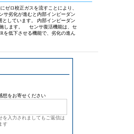
設備
器にゼロ校正ガスを流すことにより、
ンサ劣化が進むと内部インピーダン
ューション
囲としています。 内部インピーダン
実施します。 センサ復活機能は、セ
Rを低下させる機能で、劣化の進ん
感想をお寄せください
せを入力されましてもご返信は
ます