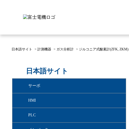
日本語サイト
>
計測機器
>
ガス分析計
>
ジルコニア式酸素計(ZFK, ZKM)
富士電機について
製品情報
IR 株主・投資家情報
サステナビリティ
採用情報
お問い合わせ
日本語サイト
富士電機についてのトップ
株主・投資家情報のトップ
サステナビリティのトップ
お問い合わせのトップへ
製品情報のトップへ
採用情報のトップへ
サーボ
へ
へ
へ
HMI
PLC