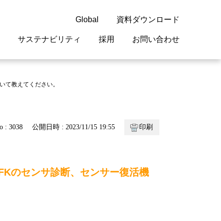
Global
資料ダウンロード
サステナビリティ
採用
お問い合わせ
guage
閉じる
閉じる
閉じる
閉じる
閉じる
閉じる
閉じる
ついて教えてください。
概要
 受配電機器
料室
ジョン2050
採用情報
・サービスについて
o : 3038
公開日時 : 2023/11/15 19:55
印刷
紹介
機器
・債券情報
リア採用情報
ェブサイトについて
情報
ルギーマネジメント
FKのセンサ診断、センサー復活機
開発
・診断システム
・保全