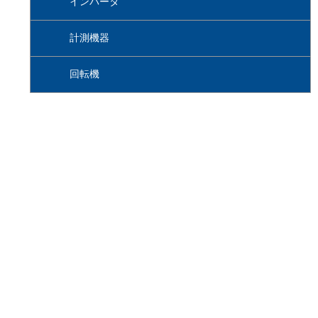
インバータ
計測機器
回転機