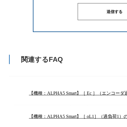
関連するFAQ
【機種：ALPHA5 Smart】［ Ec ］（エン
【機種：ALPHA5 Smart】［ oL1］（過負