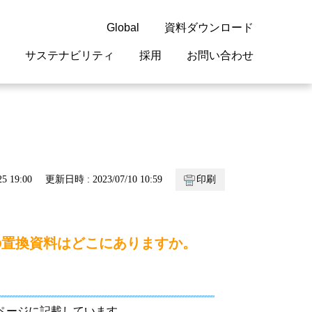
Global
資料ダウンロード
サステナビリティ
採用
お問い合わせ
guage
閉じる
閉じる
閉じる
閉じる
閉じる
閉じる
閉じる
概要
 受配電機器
料室
ジョン2050
採用情報
・サービスについて
5 19:00
更新日時 : 2023/07/10 10:59
印刷
紹介
機器
・債券情報
リア採用情報
ェブサイトについて
情報
ルギーマネジメント
C-Wの置換資料はどこにありますか。
開発
・診断システム
・保全
録のページに記載しています。