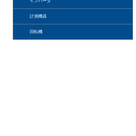
インバータ
計測機器
回転機