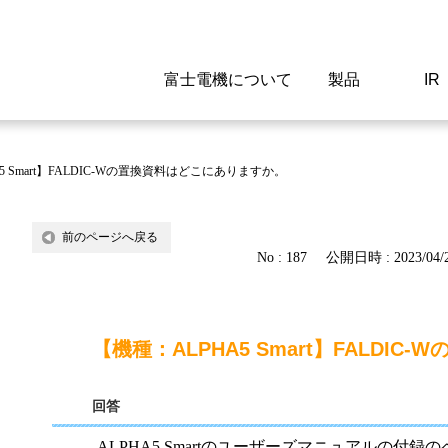
富士電機について
製品
IR
Select a Region/Lan
Global website(English)
5 Smart】FALDIC-Wの置換資料はどこにありますか。
ご挨拶
駆動制御機器
経営情報
マテリアリティ
新卒採用情報
よくあるご質問
会社
低圧
IR資
環境ビ
高専
製品
前のページへ戻る
No : 187
公開日時 : 2023/04/2
経営の考え方
特高高圧 受配電設備
財務・業績
環境
高卒採用情報
企業情報について
事業
電源
株式
社会
キャ
当ウ
富士電機のSDGs
計測機器
個人投資家の皆様へ
ガバナンス
障がい者採用情報
富士電機製家電製品について
拠点
エネ
【機種：ALPHA5 Smart】FALDI
企業活動
監視制御システム
研究
監視
回答
情報システム
保守
ALPHA5 Smartのユーザーズマニュアルの付