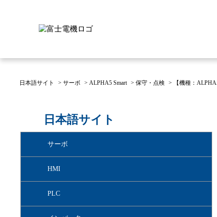
日本語サイト
>
サーボ
>
ALPHA5 Smart
>
保守・点検
>
【機種：ALPHA
富士電機について
製品情報
IR 株主・投資家情報
サステナビリティ
採用情報
お問い合わせ
日本語サイト
富士電機についてのトップ
株主・投資家情報のトップ
サステナビリティのトップ
お問い合わせのトップへ
製品情報のトップへ
採用情報のトップへ
サーボ
へ
へ
へ
HMI
PLC