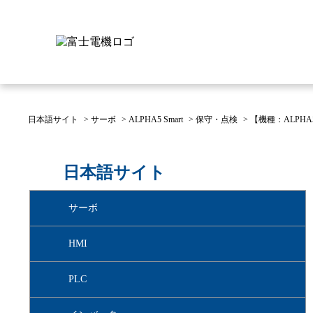
日本語サイト
>
サーボ
>
ALPHA5 Smart
>
保守・点検
>
【機種：ALPHA
富士電機について
製品情報
IR 株主・投資家情報
サステナビリティ
採用情報
お問い合わせ
日本語サイト
富士電機についてのトップ
株主・投資家情報のトップ
サステナビリティのトップ
お問い合わせのトップへ
製品情報のトップへ
採用情報のトップへ
サーボ
へ
へ
へ
HMI
PLC