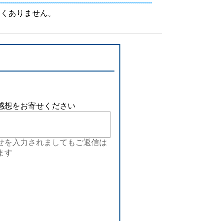
設備
しくありません。
ューション
感想をお寄せください
せを入力されましてもご返信は
ます