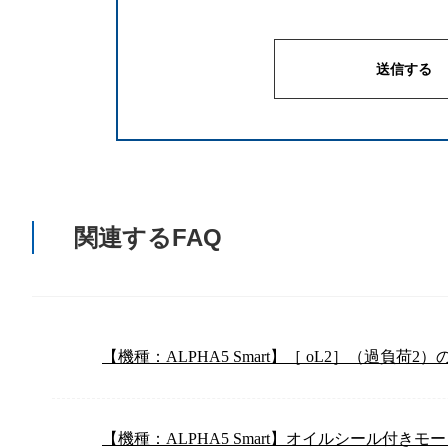
関連するFAQ
【機種：ALPHA5 Smart】［ oL2］（過負
【機種：ALPHA5 Smart】オイルシール付