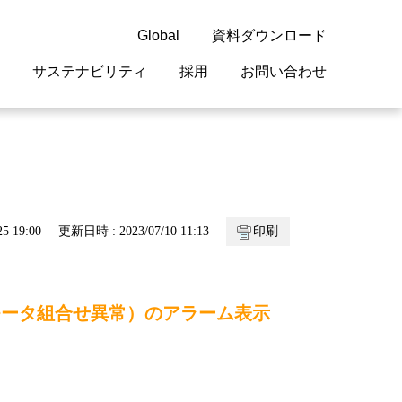
Global
資料ダウンロード
サステナビリティ
採用
お問い合わせ
guage
閉じる
閉じる
閉じる
閉じる
閉じる
閉じる
閉じる
概要
 受配電機器
料室
ジョン2050
採用情報
・サービスについて
5 19:00
更新日時 : 2023/07/10 11:13
印刷
紹介
機器
・債券情報
リア採用情報
ェブサイトについて
情報
ルギーマネジメント
 ］（モータ組合せ異常）のアラーム表示
開発
・診断システム
・保全