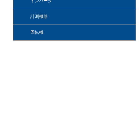
インバータ
計測機器
回転機