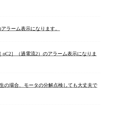
荷1）のアラーム表示になります。
1）［ oC2］（過電流2）のアラーム表示になりま
具合発生の場合、モータの分解点検しても大丈夫で