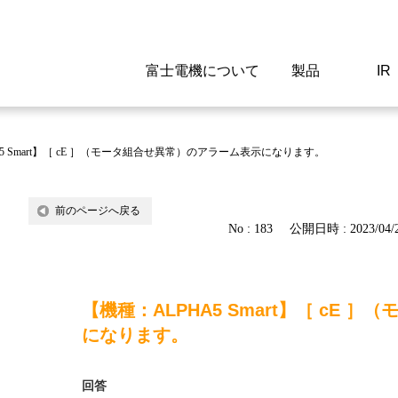
富士電機について
製品
IR
Select a Region/Lan
Global website(English)
5 Smart】［ cE ］（モータ組合せ異常）のアラーム表示になります。
ご挨拶
駆動制御機器
経営情報
マテリアリティ
新卒採用情報
よくあるご質問
会社
低圧
IR資
環境ビ
高専
製品
前のページへ戻る
No : 183
公開日時 : 2023/04/2
経営の考え方
特高高圧 受配電設備
財務・業績
環境
高卒採用情報
企業情報について
事業
電源
株式
社会
キャ
当ウ
富士電機のSDGs
計測機器
個人投資家の皆様へ
ガバナンス
障がい者採用情報
富士電機製家電製品について
拠点
エネ
【機種：ALPHA5 Smart】［ cE
企業活動
監視制御システム
研究
監視
になります。
情報システム
保守
回答