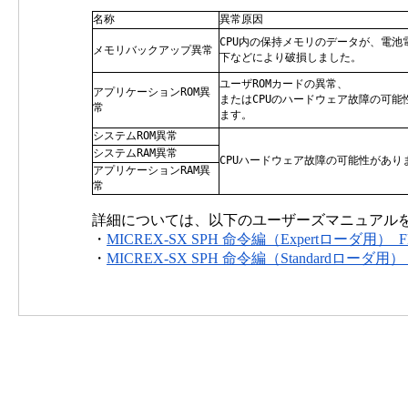
名称
異常原因
CPU内の保持メモリのデータが、電池
メモリバックアップ異常
下などにより破損しました。
ユーザROMカードの異常、
アプリケーションROM異
またはCPUのハードウェア故障の可能
常
ます。
システムROM異常
システムRAM異常
CPUハードウェア故障の可能性があり
アプリケーションRAM異
常
詳細については、以下のユーザーズマニュアル
・
MICREX-SX SPH 命令編（Expertローダ用）_F
・
MICREX-SX SPH 命令編（Standardローダ用）_