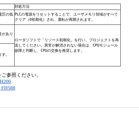
対処方法
電圧の低
PLCの電源をリセットすることで、ユーザメモリ領域がすべて
クリア（0初期化）され、運転が再開されます。
性があり
ローダソフトで「リソース初期化」を行い、プロジェクトを再
送してください。異常が解消されない場合は、CPUモジュール
故障と判断し、CPUの交換を推奨します。
ます。
をご参照ください。
H200
FH588