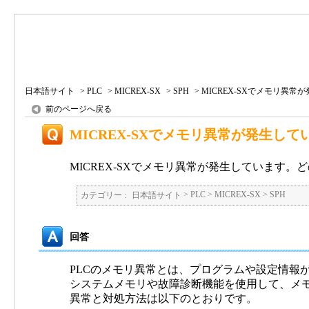
日本語サイト
>
PLC
>
MICREX-SX
>
SPH
>
MICREX-SXでメモリ異
前のページへ戻る
MICREX-SXでメモリ異常が発生
MICREX-SXでメモリ異常が発生しています
>
PLC
>
MICREX-SX
>
SPH
カテゴリー :
日本語サイト
回答
PLCのメモリ異常とは、プログラムや設定情報
システムメモリや故障診断機能を使用して、メ
異常と対処方法は以下のとおりです。