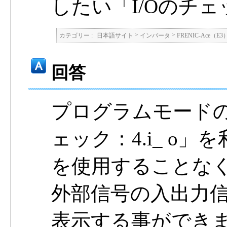
したい「I/Oのチ
>
>
カテゴリー :
日本語サイト
インバータ
FRENIC-Ace（E3
回答
プログラムモードの
ェック：4.i_ o
を使用することな
外部信号の入出力信
表示する事ができ