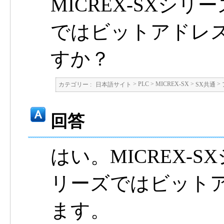
MICREX-SXシリ
ではビットアドレ
すか？
>
PLC
>
MICREX-SX
>
>
カテゴリー :
日本語サイト
SX共通
回答
はい。MICREX-S
リーズではビット
ます。