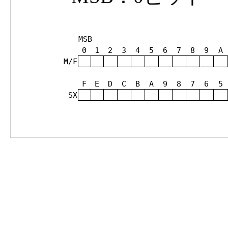
MSB
0
1
2
3
4
5
6
7
8
9
A
M/F
F
E
D
C
B
A
9
8
7
6
5
SX