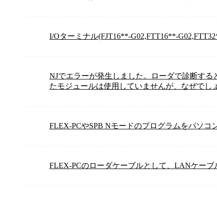
I/Oターミナル(FJT16**-G02,FTT16**-G02
NJでエラーが発生しました。ローダで診断する
たモジュールは使用していませんが、なぜでし
FLEX-PCやSPB Nモードのプログラムをパ
FLEX-PCのローダケーブルとして、LANケー