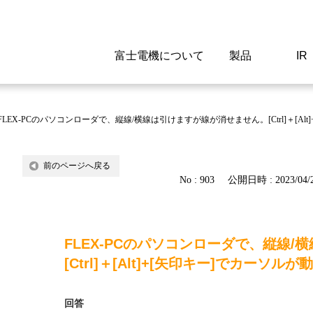
富士電機について
製品
IR
Select a Region/Lan
Global website(English)
FLEX-PCのパソコンローダで、縦線/横線は引けますが線が消せません。[Ctrl]＋[A
ご挨拶
駆動制御機器
経営情報
マテリアリティ
新卒採用情報
よくあるご質問
会社
低圧
IR資
環境ビ
高専
製品
前のページへ戻る
No : 903
公開日時 : 2023/04/2
経営の考え方
特高高圧 受配電設備
財務・業績
環境
高卒採用情報
企業情報について
事業
電源
株式
社会
キャ
当ウ
富士電機のSDGs
計測機器
個人投資家の皆様へ
ガバナンス
障がい者採用情報
富士電機製家電製品について
拠点
エネ
FLEX-PCのパソコンローダで、縦線
企業活動
監視制御システム
研究
監視
[Ctrl]＋[Alt]+[矢印キー]でカー
情報システム
保守
回答