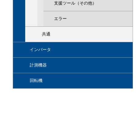
支援ツール（その他）
エラー
共通
インバータ
計測機器
回転機