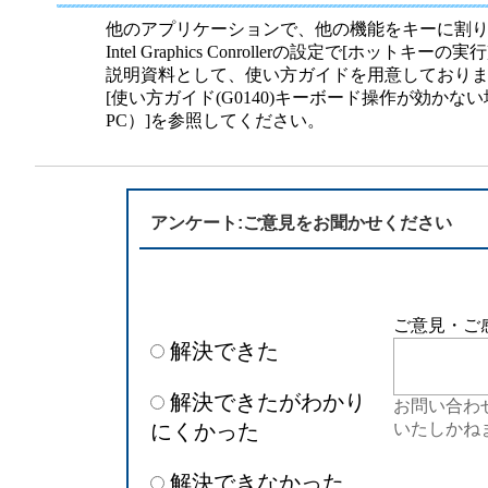
半導体
発電
他のアプリケーションで、他の機能をキーに割
Intel Graphics Conrollerの設定で[ホッ
自動販売機・店舗
ソリ
説明資料として、使い方ガイドを用意しており
[使い方ガイド(G0140)キーボード操作が効かない場合
PC）]を参照してください。
セミナー・研修情報
アンケート:ご意見をお聞かせください
ご意見・ご
解決できた
解決できたがわかり
お問い合わ
にくかった
いたしかね
解決できなかった