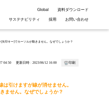
Global
資料ダウンロード
サステナビリティ
採用
お問い合わせ
guage
閉じる
閉じる
閉じる
閉じる
閉じる
閉じる
閉じる
lt]+[矢印キー]でカーソルが動きません。なぜでしょうか？
概要
 受配電機器
料室
ジョン2050
採用情報
・サービスについて
7 04:50
更新日時 : 2023/06/12 16:00
印刷
紹介
機器
・債券情報
リア採用情報
ェブサイトについて
情報
ルギーマネジメント
/横線は引けますが線が消せません。
開発
・診断システム
ソルが動きません。なぜでしょうか？
・保全