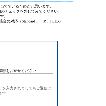
設備
り当てているためだと思います。
トキーの実行]のチェックを外してみてください。
ューション
ます。
の対応（Standardローダ、FLEX-
感想をお寄せください
せを入力されましてもご返信は
ます