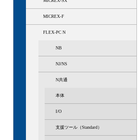
MICREX-SX
MICREX-F
FLEX-PC N
NB
NJ/NS
N共通
本体
I/O
支援ツール（Standard）