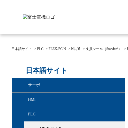
日本語サイト
>
PLC
>
FLEX-PC N
>
N共通
>
支援ツール（Standard）
>
富士電機について
製品情報
IR 株主・投資家情報
サステナビリティ
採用情報
お問い合わせ
日本語サイト
富士電機についてのトップ
株主・投資家情報のトップ
サステナビリティのトップ
お問い合わせのトップへ
製品情報のトップへ
採用情報のトップへ
サーボ
へ
へ
へ
HMI
PLC