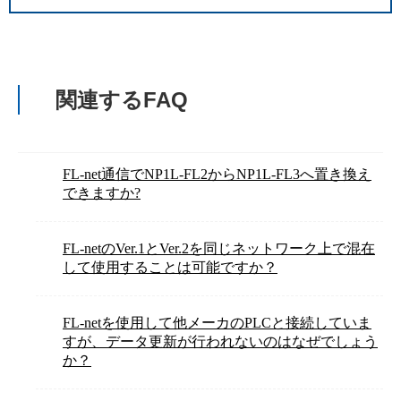
関連するFAQ
FL-net通信でNP1L-FL2からNP1L-FL3へ置き換え
できますか?
FL-netのVer.1とVer.2を同じネットワーク上で混在
して使用することは可能ですか？
FL-netを使用して他メーカのPLCと接続していま
すが、データ更新が行われないのはなぜでしょう
か？