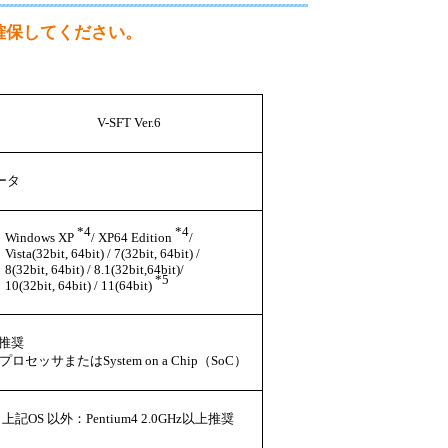
設備
確保してください。
ューション
V-SFT Ver.6
ータ
*4
*4
Windows XP
/ XP64 Edition
/
Vista(32bit, 64bit) / 7(32bit, 64bit) /
8(32bit, 64bit) / 8.1(32bit,64bit)/
*5
10(32bit, 64bit) / 11(64bit)
以上推奨
ロセッサまたはSystem on a Chip（SoC）
上記OS 以外：Pentium4 2.0GHz以上推奨