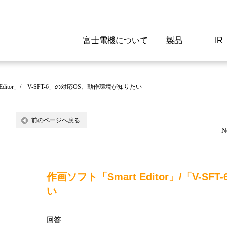
富士電機について
製品
IR
Select a Region/Lan
Global website(English)
Editor」/「V-SFT-6」の対応OS、動作環境が知りたい
ご挨拶
駆動制御機器
経営情報
マテリアリティ
新卒採用情報
よくあるご質問
会社
低圧
IR資
環境ビ
高専
製品
前のページへ戻る
N
経営の考え方
特高高圧 受配電設備
財務・業績
環境
高卒採用情報
企業情報について
事業
電源
株式
社会
キャ
当ウ
富士電機のSDGs
計測機器
個人投資家の皆様へ
ガバナンス
障がい者採用情報
富士電機製家電製品について
拠点
エネ
作画ソフト「Smart Editor」/「V-
企業活動
監視制御システム
研究
監視
い
情報システム
保守
回答