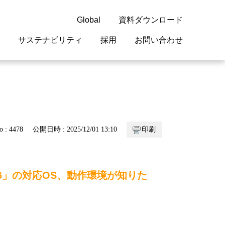
Global
資料ダウンロード
サステナビリティ
採用
お問い合わせ
guage
閉じる
閉じる
閉じる
閉じる
閉じる
閉じる
閉じる
概要
 受配電機器
料室
ジョン2050
採用情報
・サービスについて
o : 4478
公開日時 : 2025/12/01 13:10
印刷
紹介
機器
・債券情報
リア採用情報
ェブサイトについて
情報
ルギーマネジメント
SFT-6」の対応OS、動作環境が知りた
開発
・診断システム
・保全