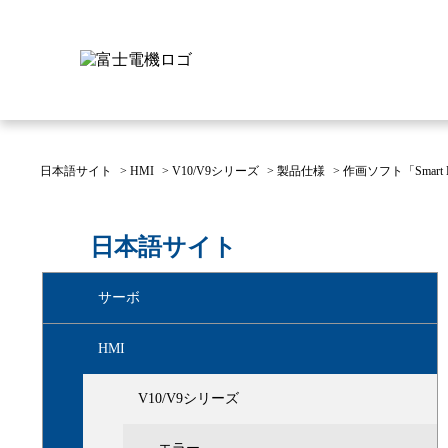
日本語サイト
>
HMI
>
V10/V9シリーズ
>
製品仕様
>
作画ソフト「Smart 
富士電機について
製品情報
IR 株主・投資家情報
サステナビリティ
採用情報
お問い合わせ
日本語サイト
富士電機についてのトップ
株主・投資家情報のトップ
サステナビリティのトップ
お問い合わせのトップへ
製品情報のトップへ
採用情報のトップへ
サーボ
へ
へ
へ
HMI
V10/V9シリーズ