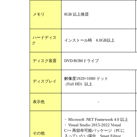
メモリ
8GB 以上推奨
ハードディス
インストール時 6.0GB以上
ク
ディスク装置
DVD-ROMドライブ
解像度1920×1080 ドット
ディスプレイ
（Full HD）以上
表示色
-
・ Microsoft .NET Framework 4.0 以上
・ Visual Studio 2015-2022 Visual
C++ 再頒布可能パッケージ（PCに
その他
入っていない場合、Smart Editor