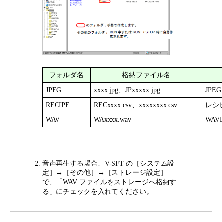
フォルダ名
格納ファイル名
JPEG
xxxx.jpg、JPxxxxx.jpg
JPE
RECIPE
RECxxxx.csv、xxxxxxxx.csv
レシ
WAV
WAxxxx.wav
WA
音声再生する場合、V-SFT の［システム設
定］→［その他］→［ストレージ設定］
で、「WAV ファイルをストレージへ格納す
る」にチェックを入れてください。