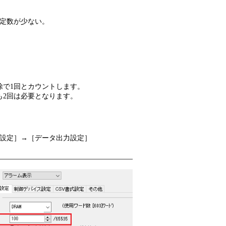
設備
定数が少ない。
ューション
除で1回とカウントします。
も2回は必要となります。
設定］→［データ出力設定］