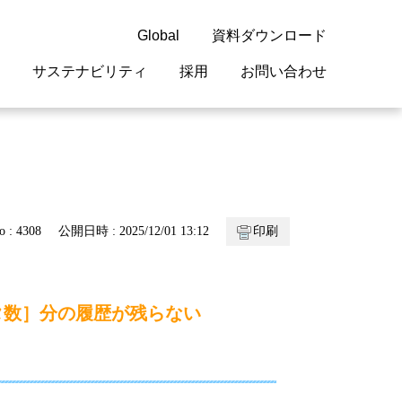
Global
資料ダウンロード
サステナビリティ
採用
お問い合わせ
guage
閉じる
閉じる
閉じる
閉じる
閉じる
閉じる
閉じる
概要
 受配電機器
料室
ジョン2050
採用情報
・サービスについて
o : 4308
公開日時 : 2025/12/01 13:12
印刷
紹介
機器
・債券情報
リア採用情報
ェブサイトについて
情報
ルギーマネジメント
タ数］分の履歴が残らない
開発
・診断システム
・保全