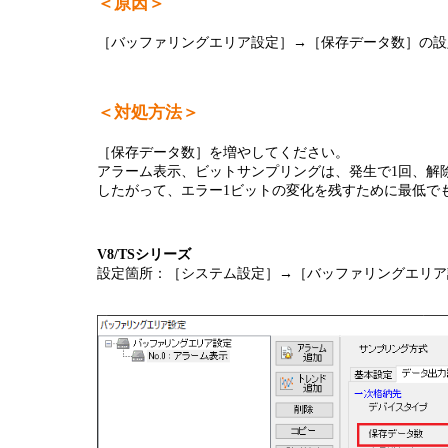
＜原因＞
半導体
発電
［バッファリングエリア設定］→［保存データ数］の設
自動販売機・店舗
ソリ
＜対処方法＞
セミナー・研修情報
［保存データ数］を増やしてください。
アラーム表示、ビットサンプリングは、発生で1回、解
したがって、エラー1ビットの変化を残すために最低で
V8/TSシリーズ
設定箇所：［システム設定］→［バッファリングエリア