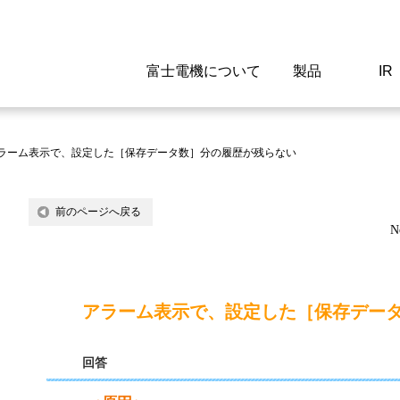
富士電機について
製品
IR
Select a Region/Lan
Global website(English)
ラーム表示で、設定した［保存データ数］分の履歴が残らない
ご挨拶
駆動制御機器
経営情報
マテリアリティ
新卒採用情報
よくあるご質問
会社
低圧
IR資
環境ビ
高専
製品
前のページへ戻る
N
経営の考え方
特高高圧 受配電設備
財務・業績
環境
高卒採用情報
企業情報について
事業
電源
株式
社会
キャ
当ウ
富士電機のSDGs
計測機器
個人投資家の皆様へ
ガバナンス
障がい者採用情報
富士電機製家電製品について
拠点
エネ
アラーム表示で、設定した［保存デー
企業活動
監視制御システム
研究
監視
回答
情報システム
保守