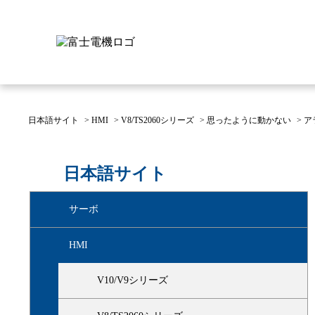
日本語サイト
>
HMI
>
V8/TS2060シリーズ
>
思ったように動かない
>
ア
富士電機について
製品情報
IR 株主・投資家情報
サステナビリティ
採用情報
お問い合わせ
日本語サイト
富士電機についてのトップ
株主・投資家情報のトップ
サステナビリティのトップ
お問い合わせのトップへ
製品情報のトップへ
採用情報のトップへ
サーボ
へ
へ
へ
HMI
V10/V9シリーズ