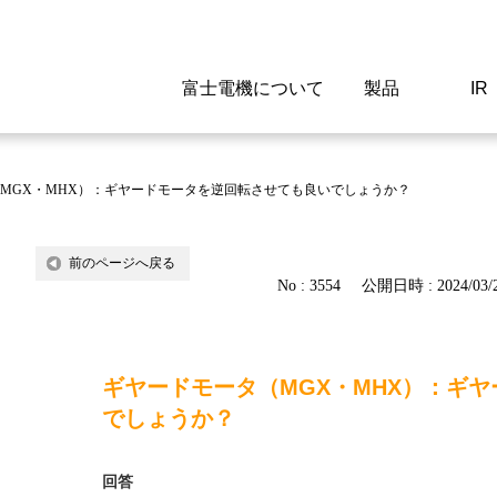
富士電機について
製品
IR
Select a Region/Lan
Global website(English)
MGX・MHX）：ギヤードモータを逆回転させても良いでしょうか？
ご挨拶
駆動制御機器
経営情報
マテリアリティ
新卒採用情報
よくあるご質問
会社
低圧
IR資
環境ビ
高専
製品
前のページへ戻る
No : 3554
公開日時 : 2024/03/2
経営の考え方
特高高圧 受配電設備
財務・業績
環境
高卒採用情報
企業情報について
事業
電源
株式
社会
キャ
当ウ
富士電機のSDGs
計測機器
個人投資家の皆様へ
ガバナンス
障がい者採用情報
富士電機製家電製品について
拠点
エネ
ギヤードモータ（MGX・MHX）：ギ
企業活動
監視制御システム
研究
監視
でしょうか？
情報システム
保守
回答