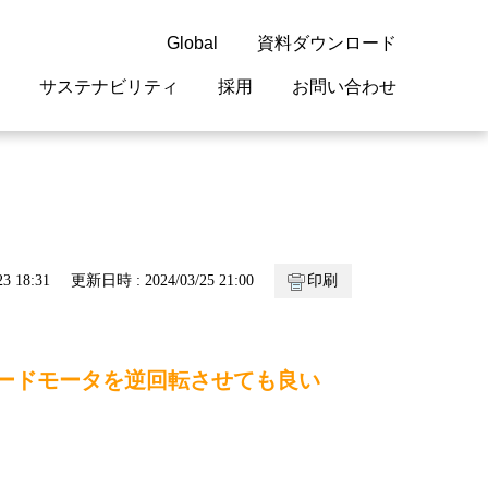
Global
資料ダウンロード
サステナビリティ
採用
お問い合わせ
guage
閉じる
閉じる
閉じる
閉じる
閉じる
閉じる
閉じる
概要
 受配電機器
料室
ジョン2050
採用情報
・サービスについて
3 18:31
更新日時 : 2024/03/25 21:00
印刷
紹介
機器
・債券情報
リア採用情報
ェブサイトについて
情報
ルギーマネジメント
ヤードモータを逆回転させても良い
開発
・診断システム
・保全