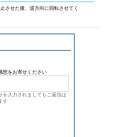
設備
停止させた後、逆方向に回転させてく
ューション
感想をお寄せください
せを入力されましてもご返信は
ます