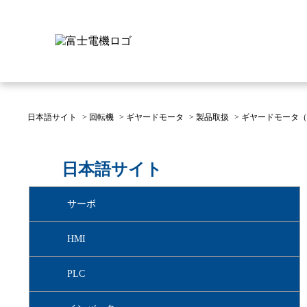
日本語サイト
>
回転機
>
ギヤードモータ
>
製品取扱
>
ギヤードモータ（
富士電機について
製品情報
IR 株主・投資家情報
サステナビリティ
採用情報
お問い合わせ
日本語サイト
富士電機についてのトップ
株主・投資家情報のトップ
サステナビリティのトップ
お問い合わせのトップへ
製品情報のトップへ
採用情報のトップへ
サーボ
へ
へ
へ
HMI
PLC