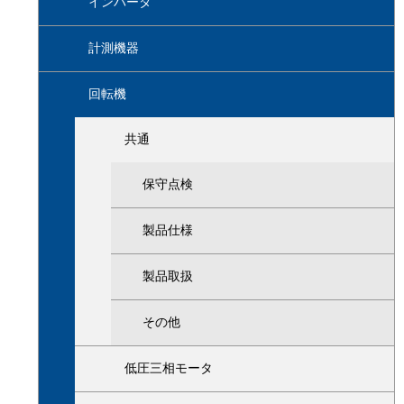
インバータ
計測機器
回転機
共通
保守点検
製品仕様
製品取扱
その他
低圧三相モータ