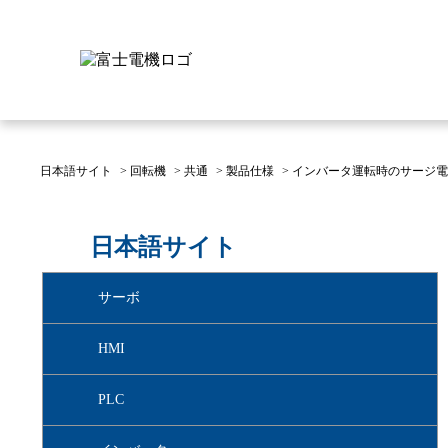
日本語サイト
>
回転機
>
共通
>
製品仕様
>
インバータ運転時のサージ電
富士電機について
製品情報
IR 株主・投資家情報
サステナビリティ
採用情報
お問い合わせ
日本語サイト
富士電機についてのトップ
株主・投資家情報のトップ
サステナビリティのトップ
お問い合わせのトップへ
製品情報のトップへ
採用情報のトップへ
サーボ
へ
へ
へ
HMI
PLC