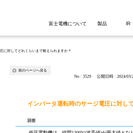
富士電機について
製品
IR
Select a Region/Lan
Global website(English)
圧に対してどれくらいまで耐えられますか？
ご挨拶
駆動制御機器
経営情報
マテリアリティ
新卒採用情報
よくあるご質問
会社
低圧
IR資
環境ビ
高専
製品
前のページへ戻る
No : 3529
公開日時 : 2024/03/2
経営の考え方
特高高圧 受配電設備
財務・業績
環境
高卒採用情報
企業情報について
事業
電源
株式
社会
キャ
当ウ
富士電機のSDGs
計測機器
個人投資家の皆様へ
ガバナンス
障がい者採用情報
富士電機製家電製品について
拠点
エネ
インバータ運転時のサージ電圧に対し
企業活動
監視制御システム
研究
監視
回答
情報システム
保守
低圧電動機は、線間1300V(波高値)が最大値と