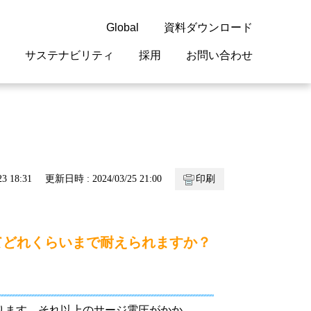
Global
資料ダウンロード
サステナビリティ
採用
お問い合わせ
guage
閉じる
閉じる
閉じる
閉じる
閉じる
閉じる
閉じる
概要
 受配電機器
料室
ジョン2050
採用情報
・サービスについて
3 18:31
更新日時 : 2024/03/25 21:00
印刷
紹介
機器
・債券情報
リア採用情報
ェブサイトについて
情報
ルギーマネジメント
てどれくらいまで耐えられますか？
開発
・診断システム
・保全
なります。それ以上のサージ電圧がかか