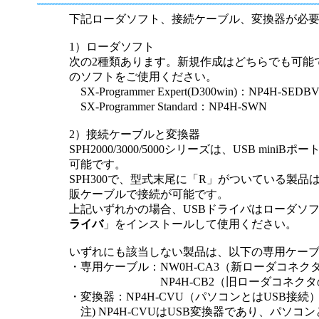
半導体
発電
下記ローダソフト、接続ケーブル、変換器が必
1）ローダソフト
自動販売機・店舗
ソリ
次の2種類あります。新規作成はどちらでも可能
のソフトをご使用ください。
セミナー・研修情報
SX-Programmer Expert(D300win)：NP4H-SEDB
SX-Programmer Standard：NP4H-SWN
2）接続ケーブルと変換器
SPH2000/3000/5000シリーズは、USB mi
可能です。
SPH300で、型式末尾に「R」がついている製品は
販ケーブルで接続が可能です。
上記いずれかの場合、USBドライバはローダソ
ライバ
」をインストールして使用ください。
いずれにも該当しない製品は、以下の専用ケー
・専用ケーブル：NW0H-CA3（新ローダコネク
NP4H-CB2（旧ローダコネクタ
・変換器：NP4H-CVU（パソコンとはUSB接続
注) NP4H-CVUはUSB変換器であり、パソコ