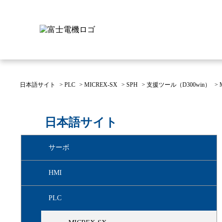
日本語サイト
>
PLC
>
MICREX-SX
>
SPH
>
支援ツール（D300win）
>
富士電機について
製品情報
IR 株主・投資家情報
サステナビリティ
採用情報
お問い合わせ
日本語サイト
富士電機についてのトップ
株主・投資家情報のトップ
サステナビリティのトップ
お問い合わせのトップへ
製品情報のトップへ
採用情報のトップへ
サーボ
へ
へ
へ
HMI
PLC