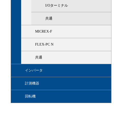
I/Oターミナル
共通
MICREX-F
FLEX-PC N
共通
インバータ
計測機器
回転機