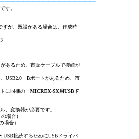
設備
要です。
ューション
ですが、既設がある場合は、作成時
V3
niBポートがあるため、市販ケーブルで接続が
、USB2.0 Bポートがあるため、市
フトに同梱の「
MICREX-SX用USBド
ブル、変換器が必要です。
タの場合）
の場合）
）
ンとUSB接続するためにUSBドライバ