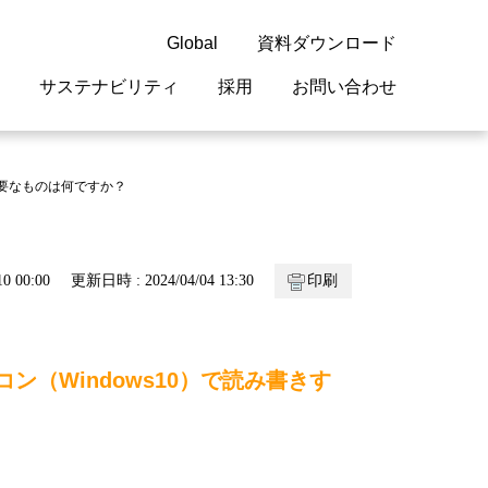
Global
資料ダウンロード
サステナビリティ
採用
お問い合わせ
guage
閉じる
閉じる
閉じる
閉じる
閉じる
閉じる
閉じる
めに必要なものは何ですか？
概要
 受配電機器
料室
ジョン2050
採用情報
・サービスについて
0 00:00
更新日時 : 2024/04/04 13:30
印刷
紹介
機器
・債券情報
リア採用情報
ェブサイトについて
情報
ルギーマネジメント
コン（Windows10）で読み書きす
開発
・診断システム
・保全