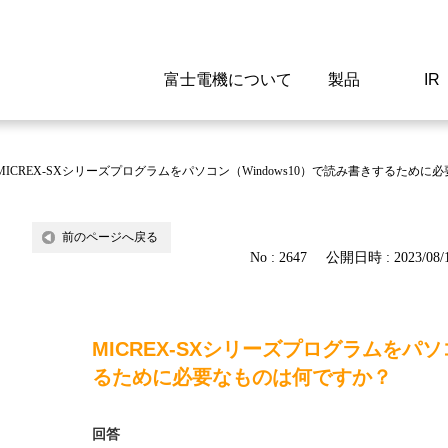
富士電機について
製品
IR
Select a Region/Lan
Global website(English)
MICREX-SXシリーズプログラムをパソコン（Windows10）で読み書きするた
ご挨拶
駆動制御機器
経営情報
マテリアリティ
新卒採用情報
よくあるご質問
会社
低圧
IR資
環境ビ
高専
製品
前のページへ戻る
No : 2647
公開日時 : 2023/08/1
経営の考え方
特高高圧 受配電設備
財務・業績
環境
高卒採用情報
企業情報について
事業
電源
株式
社会
キャ
当ウ
富士電機のSDGs
計測機器
個人投資家の皆様へ
ガバナンス
障がい者採用情報
富士電機製家電製品について
拠点
エネ
MICREX-SXシリーズプログラムをパソ
企業活動
監視制御システム
研究
監視
るために必要なものは何ですか？
情報システム
保守
回答