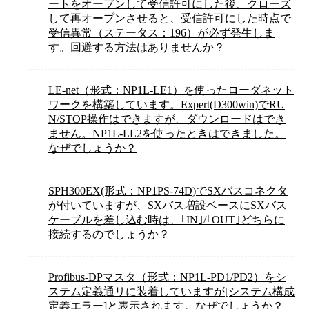
ートをオープンして受信許可にした後、クローズ
して再オープンさせると、受信許可にした時点で
受信異常（ステータス：196）が必ず発生しま
す。回避する方法はありませんか？
LE-net（形式：NP1L-LE1）を使ったローダネット
ワークを構築しています。Expert(D300win)でRU
N/STOP操作はできますが、ダウンロードはでき
ません。NP1L-LL2を使ったときはできました。
なぜでしょうか？
SPH300EX(形式：NP1PS-74D)でSXバスコネクタ
が付いていますが、SXバス増設ベースにSXバス
ケーブルを差し込む時は、｢IN｣/｢OUT｣どちらに
接続するのでしょうか？
Profibus-DPマスタ（形式：NP1L-PD1/PD2）をシ
ステム定義通リに装着していますが[システム構成
定義エラー]と表示されます。なぜでしょうか？