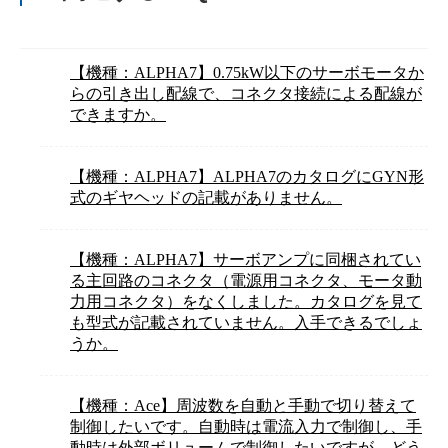
【機種：ALPHA7】0.75kW以下のサーボモータか
らの引き出し配線で、コネクタ接続による配線が
できますか。
【機種：ALPHA7】ALPHA7のカタログにGYN形
式のギヤヘッドの記載がありません。
【機種：ALPHA7】サーボアンプに同梱されてい
る主回路のコネクタ（電源用コネクタ、モータ動
力用コネクタ）をなくしました。カタログを見て
も型式が記載されていません。入手できるでしょ
うか。
【機種：Ace】周波数を自動と手動で切り替えて
制御したいです。自動時は電流入力で制御し、手
動時は外部ボリュームで制御したいですが、どう