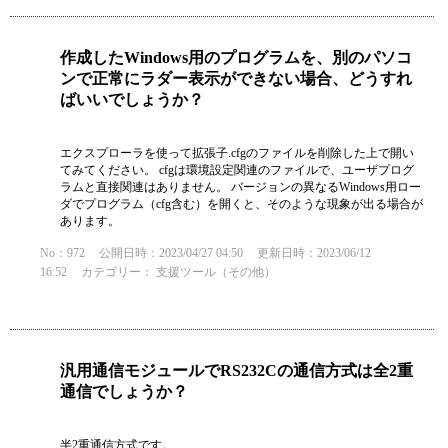
作成したWindows用のプログラムを、別のパソコ
ンで正常にラダー表示ができない場合、どうすれ
ばいいでしょうか？
エクスプローラを使って拡張子.cfgのファイルを削除した上で開い
てみてください。 cfgは環境設定関連のファイルで、ユーザプログ
ラムと直接関連はありません。 バージョンの異なるWindows用ロー
ダでプログラム（cfg含む）を開くと、そのような現象が出る場合が
あります。
No：972
公開日時：2023/04/27 04:50
更新日時：2023/06/12
16:52
カテゴリー：
支援ツール（その他）
汎用通信モジュールでRS232Cの通信方式は全2重
通信でしょうか？
半2重通信方式です。