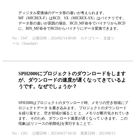
ディジタル変換値のデータ形の違いが考えられます。
MF（MICREX-F）はBCD、SX（MICREX-SX）はバイナリです。
データ形の違いが原因の場合、BCD_MF命令でバイナリからBCD
に、BIN_MF命令でBCDからバイナリにデータ変換できます。
No：3347
公開日時：2024/02/14 00:00
カテゴリー：
支援ツ
ール（Standard）
SPH2000にプロジェクトのダウンロードをします
が、ダウンロードの速度が遅くなってきているよ
うです。なぜでしょうか？
SPH2000はプロジェクトのダウンロード時、メモリの空き領域にプ
ロジェクトデータ を書き込みます。 プロジェクトのダウンロード
を繰り返すと、空き領域が減ること と、メモリが断片化されていき
ます。 そのため、ダウンロード速度が遅くなって いきます。 この
現象は[リソースの初期化]を実行することで...
No：1201
公開日時：2023/04/27 04:50
更新日時：2023/06/13