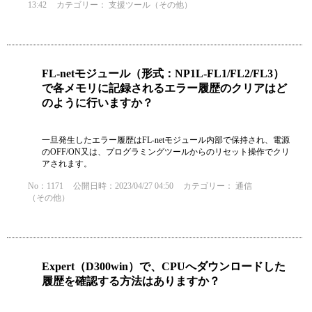
13:42
カテゴリー：
支援ツール（その他）
FL-netモジュール（形式：NP1L-FL1/FL2/FL3）
で各メモリに記録されるエラー履歴のクリアはど
のように行いますか？
一旦発生したエラー履歴はFL-netモジュール内部で保持され、電源
のOFF/ON又は、プログラミングツールからのリセット操作でクリ
アされます。
No：1171
公開日時：2023/04/27 04:50
カテゴリー：
通信
（その他）
Expert（D300win）で、CPUへダウンロードした
履歴を確認する方法はありますか？