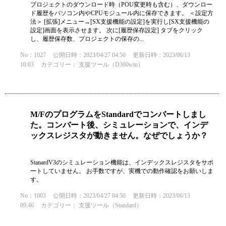
プロジェクトのダウンロード時（POU変更時も含む）、ダウンロー
ド履歴をパソコン内やCPUモジュール内に保存できます。 ＜設定方
法＞ [拡張]メニュー→[SX支援機能の設定]を実行し[SX支援機能の
設定]画面を表示させます。 次に[履歴保存設定] タブをクリック
し、履歴保存数、プロジェクトの保存の...
No：1027
公開日時：2023/04/27 04:50
更新日時：2023/06/13
10:03
カテゴリー：
支援ツール（D300win）
M/FのプログラムをStandardでコンバートしまし
た。コンバート後、シミュレーションで、インデ
ックスレジスタが動きません。なぜでしょうか？
StanardV3のシミュレーション機能は、インデックスレジスタをサポ
ートしていません。 お手数ですが、実機での動作確認をお願いしま
す。
No：1003
公開日時：2023/04/27 04:50
更新日時：2023/06/13
09:46
カテゴリー：
支援ツール（Standard）