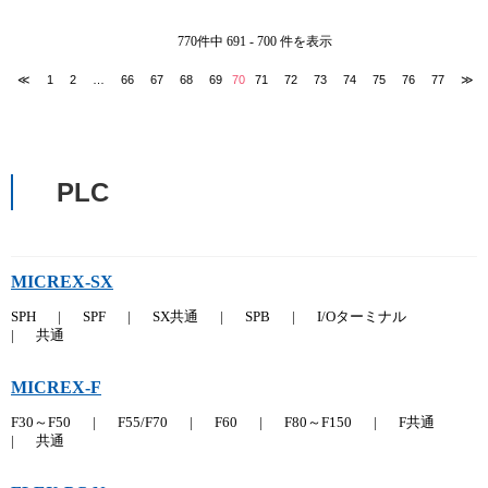
770件中 691 - 700 件を表示
≪
1
2
…
66
67
68
69
70
71
72
73
74
75
76
77
≫
PLC
MICREX-SX
SPH
|
SPF
|
SX共通
|
SPB
|
I/Oターミナル
|
共通
MICREX-F
F30～F50
|
F55/F70
|
F60
|
F80～F150
|
F共通
|
共通