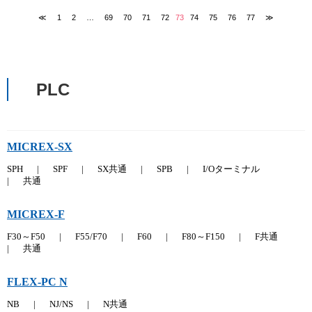
≪
1
2
…
69
70
71
72
73
74
75
76
77
≫
PLC
MICREX-SX
SPH
|
SPF
|
SX共通
|
SPB
|
I/Oターミナル
|
共通
MICREX-F
F30～F50
|
F55/F70
|
F60
|
F80～F150
|
F共通
|
共通
FLEX-PC N
NB
|
NJ/NS
|
N共通