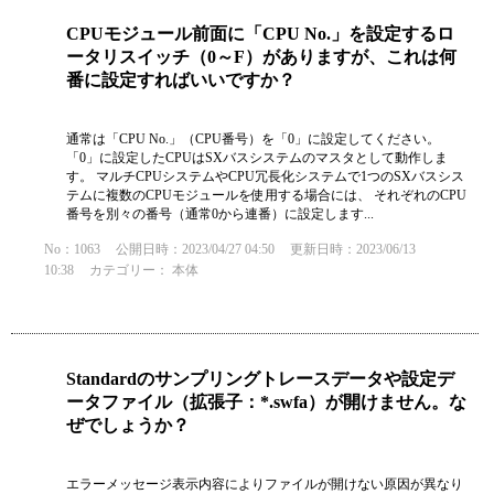
CPUモジュール前面に「CPU No.」を設定するロ
ータリスイッチ（0～F）がありますが、これは何
番に設定すればいいですか？
通常は「CPU No.」（CPU番号）を「0」に設定してください。
「0」に設定したCPUはSXバスシステムのマスタとして動作しま
す。 マルチCPUシステムやCPU冗長化システムで1つのSXバスシス
テムに複数のCPUモジュールを使用する場合には、 それぞれのCPU
番号を別々の番号（通常0から連番）に設定します...
No：1063
公開日時：2023/04/27 04:50
更新日時：2023/06/13
10:38
カテゴリー：
本体
Standardのサンプリングトレースデータや設定デ
ータファイル（拡張子：*.swfa）が開けません。な
ぜでしょうか？
エラーメッセージ表示内容によりファイルが開けない原因が異なり