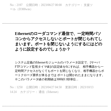
No：2197
公開日時：2023/06/27 00:00
カテゴリー：
支援ツ
ール（D300win）
Ethernetのローダコマンド通信で、一定時間パソ
コンからアクセスしないとポートが閉じられてし
まいます。ポートを閉じないようにするにはどの
ように設定するのでしょうか？
システム定義のEthernetモジュールのパラメータ設定で、[サーバ
FTPコマンド監視タイマ値]の設定値を0にすれば、 相手機器から一
定時間アクセスがなくてもポートを閉じなくなり、相手機器からポ
ートクローズ要求が来るまでは ポートは開かれたままになります。
※このパラメータ値の初期値は3000(0.1秒単位...
No：1250
公開日時：2023/04/27 04:50
更新日時：2023/10/13
14:24
カテゴリー：
通信（Ethernet）