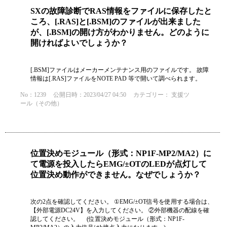
SXの故障診断でRAS情報をファイルに保存したと
ころ、[.RAS]と[.BSM]のファイルが出来ました
が、[.BSM]の開け方がわかりません。どのように
開ければよいでしょうか？
[.BSM]ファイルはメーカーメンテナンス用のファイルです。 故障
情報は[.RAS]ファイルをNOTE PAD 等で開いて調べられます。
No：1239
公開日時：2023/04/27 04:50
カテゴリー：
支援ツ
ール（その他）
位置決めモジュール（形式：NP1F-MP2/MA2）に
て電源を投入したらEMG/±OTのLEDが点灯して
位置決め動作ができません。なぜでしょうか？
次の2点を確認してください。 ①EMG/±OT信号を使用する場合は、
【外部電源DC24V】を入力してください。 ②外部機器の配線を確
認してください。 (位置決めモジュール（形式：NP1F-