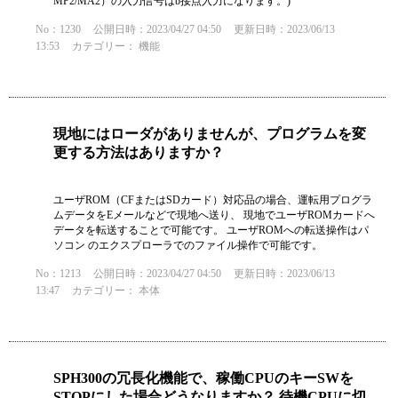
MP2/MA2）の入力信号はb接点入力になります。)
No：1230
公開日時：2023/04/27 04:50
更新日時：2023/06/13
13:53
カテゴリー：
機能
現地にはローダがありませんが、プログラムを変
更する方法はありますか？
ユーザROM（CFまたはSDカード）対応品の場合、運転用プログラ
ムデータをEメールなどで現地へ送り、 現地でユーザROMカードへ
データを転送することで可能です。 ユーザROMへの転送操作はパ
ソコン のエクスプローラでのファイル操作で可能です。
No：1213
公開日時：2023/04/27 04:50
更新日時：2023/06/13
13:47
カテゴリー：
本体
SPH300の冗長化機能で、稼働CPUのキーSWを
STOPにした場合どうなりますか？ 待機CPUに切