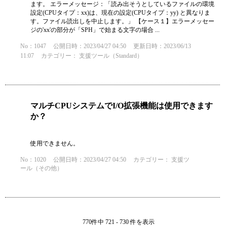
ます。 エラーメッセージ：「読み出そうとしているファイルの環境
設定(CPUタイプ：xx)は、現在の設定(CPUタイプ：yy) と異なりま
す。ファイル読出しを中止します。」 【ケース１】エラーメッセー
ジの'xx'の部分が「SPH」で始まる文字の場合 ...
No：1047
公開日時：2023/04/27 04:50
更新日時：2023/06/13
11:07
カテゴリー：
支援ツール（Standard）
マルチCPUシステムでI/O拡張機能は使用できます
か？
使用できません。
No：1020
公開日時：2023/04/27 04:50
カテゴリー：
支援ツ
ール（その他）
770件中 721 - 730 件を表示