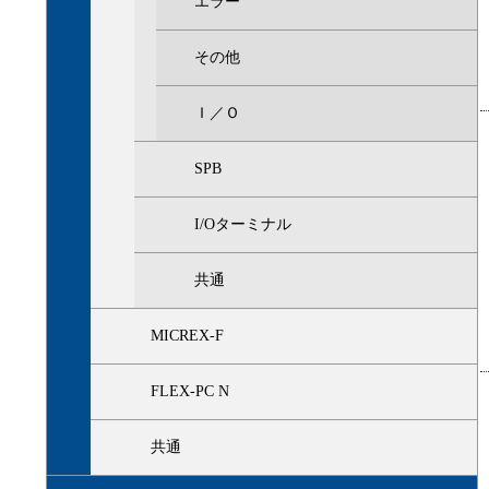
エラー
その他
Ｉ／Ｏ
SPB
I/Oターミナル
共通
MICREX-F
FLEX-PC N
共通