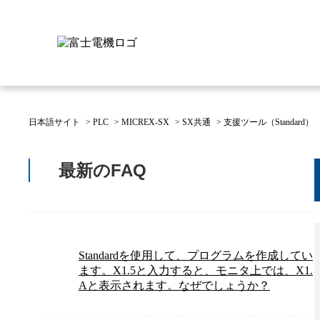
日本語サイト
>
PLC
>
MICREX-SX
>
SX共通
>
支援ツール（Standard）
富士電機について
製品情報
IR 株主・投資家情報
サステナビリティ
採用情報
お問い合わせ
最新のFAQ
富士電機についてのトップ
株主・投資家情報のトップ
サステナビリティのトップ
お問い合わせのトップへ
製品情報のトップへ
採用情報のトップへ
へ
へ
へ
Standardを使用して、プログラムを作成してい
ます。X1.5と入力すると、モニタ上では、X1.
Aと表示されます。なぜでしょうか？