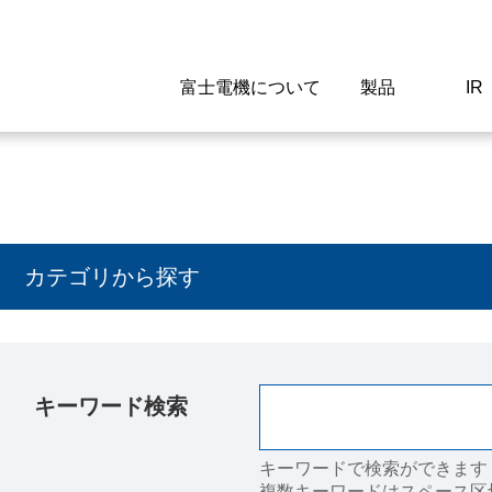
富士電機について
製品
IR
Select a Region/Lan
Global website(English)
ご挨拶
駆動制御機器
経営情報
マテリアリティ
新卒採用情報
よくあるご質問
会社
低圧
IR資
環境ビ
高専
製品
カテゴリから探す
経営の考え方
特高高圧 受配電設備
財務・業績
環境
高卒採用情報
企業情報について
事業
電源
株式
社会
キャ
当ウ
富士電機のSDGs
計測機器
個人投資家の皆様へ
ガバナンス
障がい者採用情報
富士電機製家電製品について
拠点
エネ
キーワード検索
企業活動
監視制御システム
研究
監視
情報システム
保守
キーワードで検索ができます
複数キーワードはスペース区