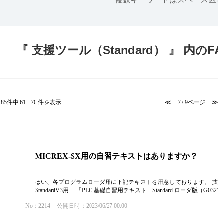
半導体
発電
自動販売機・店舗
ソリ
『 支援ツール（Standard） 』 内のF
セミナー・研修情報
85件中 61 - 70 件を表示
≪
7 / 9ページ
≫
MICREX-SX用の自習テキストはありますか？
はい、各プログラムローダ用に下記テキストを用意しております。 技
StandardV3用 「PLC 基礎自習用テキスト Standard ローダ版（G0321)」 ・
No：2214
公開日時：2023/06/27 00:00