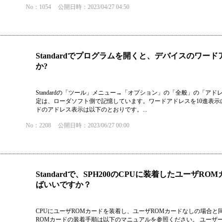
No：1054
公開日時：2023/04/27 04:50
Standardでプログラムを開くと、デバイスのワー
か?
Standardの「ツール」メニュー→「オプション」の「全般」の「アド
定は、ローダソフト側で記憶しています。ワードアドレスを10進表示に
ドのアドレス表示は以下のとおりです。...
No：2208
公開日時：2023/06/27 00:00
Standardで、SPH200のCPUに装着したユー
ばいいですか？
CPUにユーザROMカードを装着し、ユーザROMカードなしの場合
ROMカードの装着手順は以下のマニュアルを参照ください。 ユーザーズマ