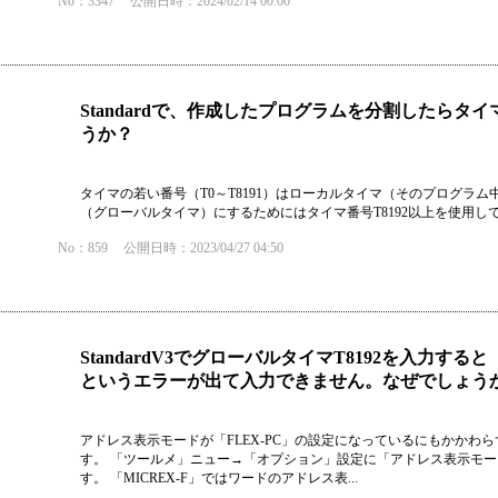
No：3347
公開日時：2024/02/14 00:00
Standardで、作成したプログラムを分割したら
うか？
タイマの若い番号（T0～T8191）はローカルタイマ（そのプログラ
（グローバルタイマ）にするためにはタイマ番号T8192以上を使用し
No：859
公開日時：2023/04/27 04:50
StandardV3でグローバルタイマT8192を入力
というエラーが出て入力できません。なぜでしょう
アドレス表示モードが「FLEX-PC」の設定になっているにもかかわ
す。 「ツールメ」ニュー→「オプション」設定に「アドレス表示モード」
す。 「MICREX-F」ではワードのアドレス表...