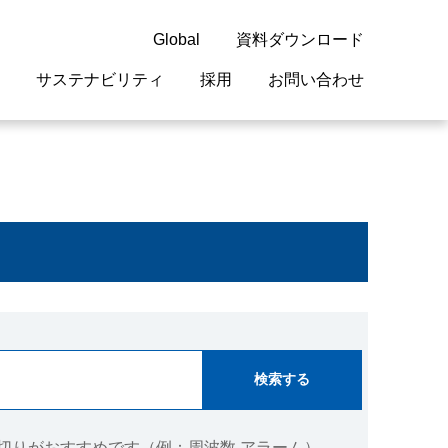
Global
資料ダウンロード
サステナビリティ
採用
お問い合わせ
guage
閉じる
閉じる
閉じる
閉じる
閉じる
閉じる
閉じる
概要
 受配電機器
料室
ジョン2050
採用情報
・サービスについて
紹介
機器
・債券情報
リア採用情報
ェブサイトについて
情報
ルギーマネジメント
開発
・診断システム
・保全
切りがおすすめです（例：周波数 アラーム）