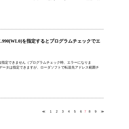
L990[WL0]を指定するとプログラムチェックでエ
ータは指定できません（プログラムチェック時、エラーになりま
に配列データは指定できますが、ローダソフトで転送先アドレス範囲チ
≪
1
2
3
4
5
6
7
8
9
≫