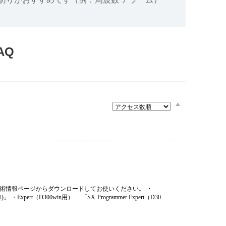
設備
ューション
AQ
術情報ページからダウンロードしてお使いください。 ・
Expert（D300win用） 「SX-Programmer Expert（D30...