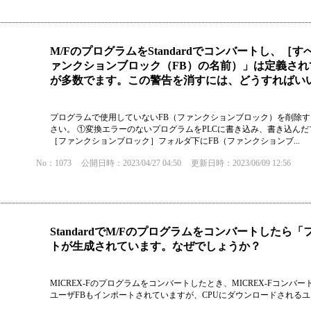
M/FのプログラムをStandardでコンバートし、
ァンクションブロック（FB）の名前）」は定義さ
が多数でます。この警告を消すには、どうすればい
プログラムで使用していないFB（ファンクションブロック）を削除す
さい。 ①変換エラーのないプログラムをPLCに書き込み、書き込んだ
［ファンクションブロック］フォルダ下にFB（ファンクションブ...
No：1073
公開日時：2023/04/27 04:50
更新日時：2023/06/09 12:56
StandardでM/Fのプログラムをコンバートした
トが生成されています。なぜでしょうか？
MICREX-Fのプログラムをコンバートしたとき、MICREX-Fコン
ユーザFBもインポートされていますが、CPUにダウンロードされるユ