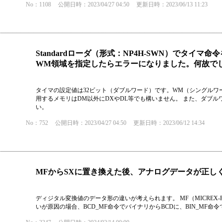
No：1108
公開日時：2023/04/27 04:50
更新日時：2023/06/13 11:23
Standardローダ（形式：NP4H-SWN）でタイ
WM領域を指定したらエラーになりました。何故で
タイマの設定値は32ビット（ダブルワード）です。WM（シングルワ
用するメモリはDM以外にDXやDL等でも構いません。 また、ダブ
い。
No：752
公開日時：2023/04/27 04:50
更新日時：2023/06/12 14:34
MFからSXに置き換えた後、アナログデータが正し
ディジタル変換値のデータ形の違いが考えられます。 MF（MICREX-F
いが原因の場合、BCD_MF命令でバイナリからBCDに、BIN_MF命