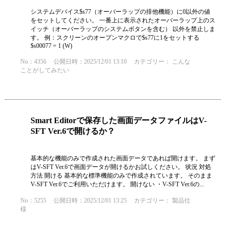
システムデバイス$s77（オーバーラップの排他機能）に0以外の値
をセットしてください。 一番上に表示されたオーバーラップ上のス
イッチ（オーバーラップのシステムボタンを含む） 以外を禁止しま
す。 例：スクリーンのオープンマクロで$s77に1をセットする
$s00077 = 1 (W)
No：4356
公開日時：2025/12/01 13:10
カテゴリー：
こんな
ことがしてみたい
Smart Editorで保存した画面データファイルはV-
SFT Ver.6で開けるか？
基本的な機能のみで作成された画面データであれば開けます。 まず
はV-SFT Ver.6で画面データが開けるかお試しください。 状況 対処
方法 開ける 基本的な標準機能のみで作成されています。 そのまま
V-SFT Ver.6でご利用いただけます。 開けない ・V-SFT Ver.6の...
No：5255
公開日時：2025/12/01 13:25
カテゴリー：
製品仕
様