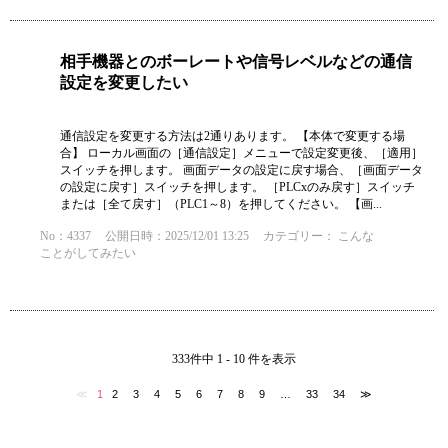
相手機器とのボーレートや信号レベルなどの通信
設定を変更したい
通信設定を変更する方法は2通りあります。 【本体で変更する場
合】 ローカル画面の［通信設定］メニューで設定変更後、［適用］
スイッチを押します。 画面データの設定に戻す場合、［画面データ
の設定に戻す］スイッチを押します。 ［PLCxのみ戻す］スイッチ
または［全て戻す］（PLC1～8）を押してください。 【画...
No：4337
公開日時：2025/12/01 13:25
カテゴリー：
こんな
ことがしてみたい
333件中 1 - 10 件を表示
≪
1
2
3
4
5
6
7
8
9
…
33
34
≫