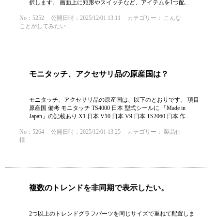
択します。 画面上に矩形やスイッチなど、アイテムを1つ配...
No：5252
公開日時：2025/12/01 13:11
カテゴリー：
こんな
ことがしてみたい
モニタッチ、アクセサリ品の原産国は？
モニタッチ、アクセサリ品の原産国は、以下のとおりです。 項目
原産国 備考 モニタッチ TS4000 日本 型式シールに 「Made in
Japan」の記載あり X1 日本 V10 日本 V9 日本 TS2060 日本 作...
No：5264
公開日時：2025/12/01 13:25
カテゴリー：
製品仕
様
複数のトレンドを非同期で表示したい。
2つ以上のトレンドグラフパーツを同じサイズで重ねて配置しま