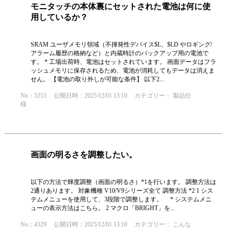
モニタッチの本体裏にセットされた電池は何に使
用しているか？
SRAM ユーザメモリ領域（不揮発性デバイス$L、$LD やロギング/
アラーム履歴の格納など）と内蔵時計のバックアップ用の電池で
す。 * 工場出荷時、電池はセットされています。 画面データはフラ
ッシュメモリに保存されるため、電池が消耗してもデータは消えま
せん。 【電池の取り外しが可能な条件】 以下2...
No：5253
公開日時：2025/12/01 13:10
カテゴリー：
製品仕
様
画面の明るさを調整したい。
以下の方法で輝度調整（画面の明るさ）*1を行います。 調整方法は
2通りあります。 対象機種 V10/V9シリーズ全て 調整方法 *2 1 シス
テムメニューを使用して、3段階で調整します。 * システムメニ
ューの表示方法はこちら。 2 マクロ「BRIGHT」を...
No：4329
公開日時：2025/12/01 13:10
カテゴリー：
こんな