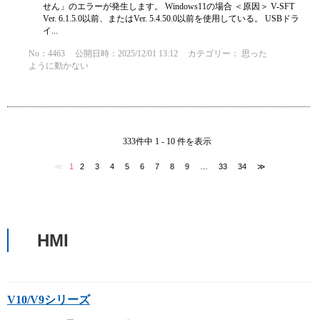
せん」のエラーが発生します。 Windows11の場合 ＜原因＞ V-SFT
Ver. 6.1.5.0以前、またはVer. 5.4.50.0以前を使用している。 USBドラ
イ...
No：4463
公開日時：2025/12/01 13:12
カテゴリー：
思った
ように動かない
333件中 1 - 10 件を表示
≪
1
2
3
4
5
6
7
8
9
…
33
34
≫
HMI
V10/V9シリーズ