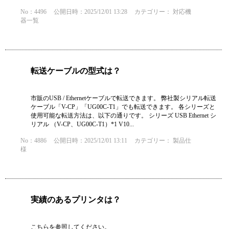
No：4496
公開日時：2025/12/01 13:28
カテゴリー：
対応機
器一覧
転送ケーブルの型式は？
市販のUSB / Ethernetケーブルで転送できます。 弊社製シリアル転送
ケーブル「V-CP」「UG00C-T1」でも転送できます。 各シリーズと
使用可能な転送方法は、以下の通りです。 シリーズ USB Ethernet シ
リアル （V-CP、UG00C-T1）*1 V10...
No：4886
公開日時：2025/12/01 13:11
カテゴリー：
製品仕
様
実績のあるプリンタは？
こちらを参照してください。