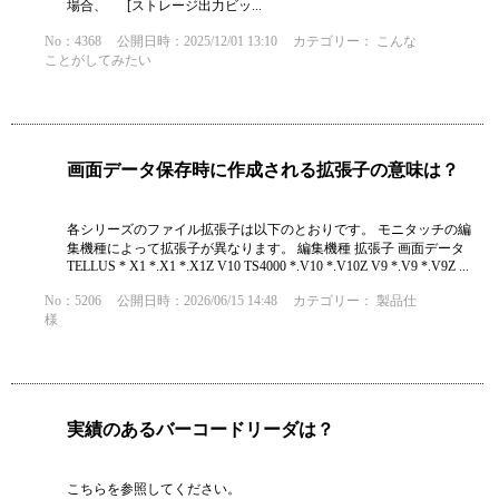
場合、 [ストレージ出力ビッ...
No：4368
公開日時：2025/12/01 13:10
カテゴリー：
こんな
ことがしてみたい
画面データ保存時に作成される拡張子の意味は？
各シリーズのファイル拡張子は以下のとおりです。 モニタッチの編
集機種によって拡張子が異なります。 編集機種 拡張子 画面データ
TELLUS * X1 *.X1 *.X1Z V10 TS4000 *.V10 *.V10Z V9 *.V9 *.V9Z ...
No：5206
公開日時：2026/06/15 14:48
カテゴリー：
製品仕
様
実績のあるバーコードリーダは？
こちらを参照してください。