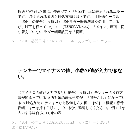
転送を実行した際に、作画ソフト「V-SFT」上に表示されるエラー
です。 考えられる原因と対処方法は以下です。 【転送ケーブル
「USB」の場合】 ＜原因＞ USBラダー転送機能を使用している
が、以下を行っていない （TS2060/V8のみ） 「メイン」画面に切
り替えていない ラダー転送設定を「切断」...
No：4258
公開日時：2025/12/01 13:26
カテゴリー：
エラー
テンキーでマイナスの値、小数の値が入力できな
い。
【マイナスの値が入力できない場合】 ＜原因＞ テンキーの操作方
法が間違っている 入力対象の表示形式が、「符号なし」になってい
る ＜対処方法＞ テンキーから数値を入力後、［+/-］（機能：符号
反転）キーを押す手順にしているか、確認してください。 例：-1を
入力する場合 入力対象の表...
No：4284
公開日時：2025/12/01 13:23
カテゴリー：
思った
ように動かない