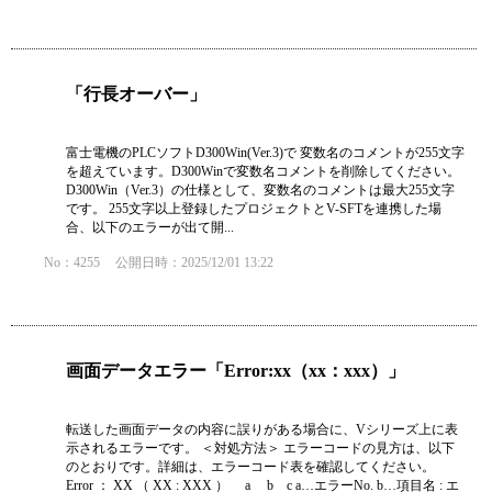
「行長オーバー」
富士電機のPLCソフトD300Win(Ver.3)で 変数名のコメントが255文字
を超えています。D300Winで変数名コメントを削除してください。
D300Win（Ver.3）の仕様として、変数名のコメントは最大255文字
です。 255文字以上登録したプロジェクトとV-SFTを連携した場
合、以下のエラーが出て開...
No：4255
公開日時：2025/12/01 13:22
画面データエラー「Error:xx（xx：xxx）」
転送した画面データの内容に誤りがある場合に、Vシリーズ上に表
示されるエラーです。 ＜対処方法＞ エラーコードの見方は、以下
のとおりです。詳細は、エラーコード表を確認してください。
Error ： XX （ XX : XXX ） a b c a…エラーNo. b…項目名 : エ