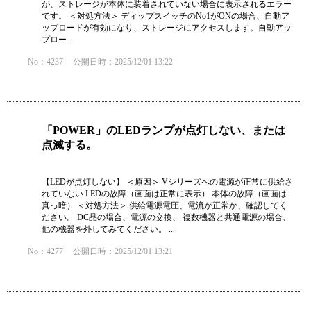
が、ストレージが本体に装着されていない場合に表示されるエラー
です。 ＜対処方法＞ ディップスイッチのNo1がONの場合、自動ア
ップロードが有効になり、ストレージにアクセスします。自動アッ
プロー...
No：4237
公開日時：2025/12/01 13:22
「POWER」のLEDランプが点灯しない、または
点滅する。
【LEDが点灯しない】 ＜原因＞ Vシリーズへの電源が正常に供給さ
れていない LEDの故障（画面は正常に表示） 本体の故障（画面は
真っ暗） ＜対処方法＞ 供給電源電圧、電流が正常か、確認してく
ださい。 DC品の場合、電源の交換、 複数機器と共通電源の場合、
他の機器を外してみてください。 ...
No：4277
公開日時：2025/12/01 13:21