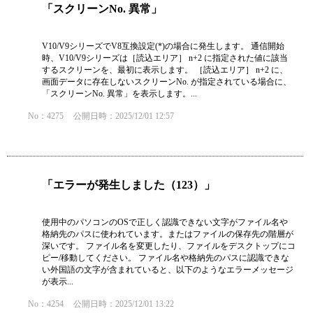
「スクリーンNo. 異常」
V10/V9シリーズでV8互換設定(*)の場合に発生します。 通信開始
時、V10/V9シリーズは［読込エリア］ n+2 に指定された値に該当
するスクリーンを、最初に表示します。 ［読込エリア］ n+2 に、
画面データに存在しないスクリーンNo. が指定されている場合に、
「スクリーンNo. 異常」を表示します。...
No：4275
公開日時：2025/12/01 12:57
「エラーが発生しました（123）」
使用中のパソコンのOSで正しく認識できない文字がファイル名や
格納先のパスに使われています。またはファイルの保存先の階層が
深いです。 ファイル名を変更したり、ファイルをデスクトップにコ
ピー/移動してください。 ファイル名や格納先のパスに認識できな
い外国語の文字が含まれていると、以下のようなエラーメッセージ
が表示...
No：4254
公開日時：2025/12/01 13:22