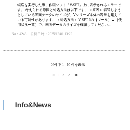
転送を実行した際、作画ソフト「V-SFT」上に表示されるエラーで
す。 考えられる原因と対処方法は以下です。 ＜原因＞ 転送しよう
としている画面データのサイズが、Vシリーズ本体の容量を超えて
いる可能性があります。 ＜対処方法＞ V-SFT-6の［ツール］→［使
用状況一覧］で、画面データのサイズを確認してください...
No：4243
公開日時：2025/12/01 13:22
26件中 1 - 10 件を表示
≪
1
2
3
≫
Info&News