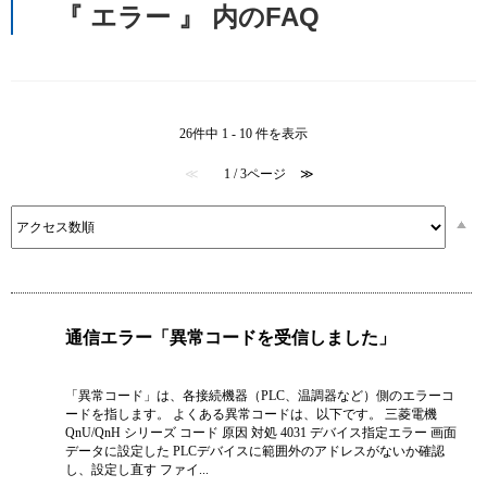
『 エラー 』 内のFAQ
26件中 1 - 10 件を表示
≪
1 / 3ページ
≫
通信エラー「異常コードを受信しました」
「異常コード」は、各接続機器（PLC、温調器など）側のエラーコ
ードを指します。 よくある異常コードは、以下です。 三菱電機
QnU/QnH シリーズ コード 原因 対処 4031 デバイス指定エラー 画面
データに設定した PLCデバイスに範囲外のアドレスがないか確認
し、設定し直す ファイ...