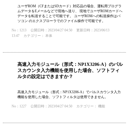
ユーザROM（CFまたはSDカード）対応品の場合、運転用プログラ
ムデータをEメールなどで現地へ送り、 現地でユーザROMカードへ
データを転送することで可能です。 ユーザROMへの転送操作はパ
ソコン のエクスプローラでのファイル操作で可能です。
No：1213
公開日時：2023/04/27 04:50
更新日時：2023/06/13
13:47
カテゴリー：
本体
高速入力モジュール（形式：NP1X3206-A）のパル
スカウンタ入力機能を使用した場合、ソフトフィ
ルタの設定はできますか？
高速入力モジュール（形式：NP1X3206-A）でパルスカウンタ入力
機能を使用した場合、ソフトフィルタは使用できません。
No：1227
公開日時：2023/04/27 04:50
カテゴリー：
機能