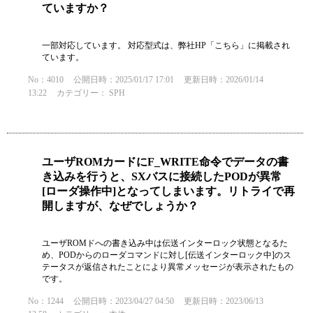
ていますか？
一部対応しています。 対応型式は、弊社HP「こちら」に掲載され
ています。
No：4010
公開日時：2025/01/17 17:01
更新日時：2026/01/14
13:22
カテゴリー：
SPH
ユーザROMカードにF_WRITE命令でデータの書
き込みを行うと、SXバスに接続したPODが異常
[ローダ操作中]となってしまいます。リトライで再
開しますが、なぜでしょうか？
ユーザROMドへの書き込み中は伝送インターロック状態となるた
め、PODからのローダコマンドに対し[伝送インターロック中]のス
テータスが返信されたことにより異常メッセージが表示されたもの
です。
No：1244
公開日時：2023/04/27 04:50
更新日時：2023/06/13