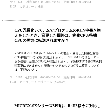
No：1123
公開日時：2023/04/27 04:50
更新日時：2023/06/13
11:27
カテゴリー：
機能
CPU冗長化システムでプログラムのRUN中書き換
えをしたとき、変更した回路は、稼働CPU/待機
CPUの両方に転送されますか？
＜SPH300/SPH2000(NP1PM-256H）の場合＞ 変更した回路は稼働
CPU/待機CPUの両方に転送されます。 ＜SPH5000Hの場合＞ ロー
ダを接続した側のCPUのみ転送されます。（稼働CPU/待機CPUの同
時変更はできません） 稼働中システムのプログラム変更について
は、下記使い方...
No：1002
公開日時：2023/04/27 04:50
更新日時：2024/06/14
13:31
カテゴリー：
支援ツール（Standard）
MICREX-SXシリーズSPHは、RoHS指令に対応し