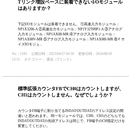
Tリンク増設ベースに装着できないI/Oモジュール
はありますか？
下記I/Oモジュールは装着できません。 ①高速入力モジュール：
NP1X3206-A ②高速出力モジュール：NP1Y32T09P1-A ③アナログ
入力モジュール：NP1AX08-MR ④アナログ入力モジュール：
NP1AX08V-MR ⑤アナログ入力モジュール：NP1AX08I-MR ⑥Ｆサ
イズIOモジュ...
No：1183
公開日時：2023/04/27 04:50
更新日時：2024/06/10
13:51
カテゴリー：
通信（Tリンク）
標準拡張カウンタFBでCH0はカウントしますが、
CH1はカウントしません。なぜでしょうか？
カウンタFB端子に割り当てるINDAT/OUTDATのアドレス設定の間
違いと思われます。 同一モジュールでは、CH0、CH1のどちらでも
INDAT/OUTDATの先頭アドレスは同じで、FB端子のCH指定だけを
変更してください。