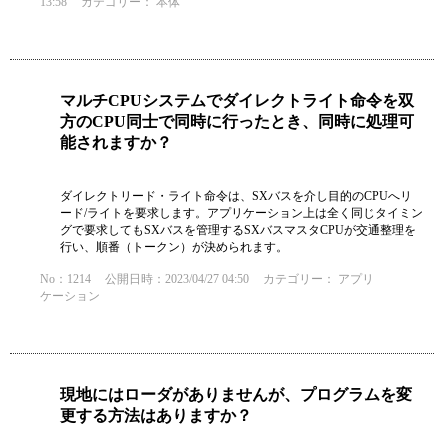
13:58
カテゴリー：
本体
マルチCPUシステムでダイレクトライト命令を双
方のCPU同士で同時に行ったとき、同時に処理可
能されますか？
ダイレクトリード・ライト命令は、SXバスを介し目的のCPUへリ
ード/ライトを要求します。アプリケーション上は全く同じタイミン
グで要求してもSXバスを管理するSXバスマスタCPUが交通整理を
行い、順番（トークン）が決められます。
No：1214
公開日時：2023/04/27 04:50
カテゴリー：
アプリ
ケーション
現地にはローダがありませんが、プログラムを変
更する方法はありますか？