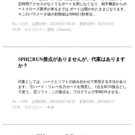
定時間アクセスがなくてもポートを閉じなくなり、相手機器からポ
ートクローズ要求が来るまでは ポートは開かれたままになります。
※このパラメータ値の初期値は3000(0.1秒単位...
No：1250
公開日時：2023/04/27 04:50
更新日時：2023/10/13
14:24
カテゴリー：
通信（Ethernet）
SPHにRUN接点がありませんが、代案はあります
か？
代案としては、ハードとソフトの組み合わせで実現する方法があり
ます。 ①ハード：リレー出力カードを用意し、1点をRUN接点とし
て使う。 ②ソフト：この接点を、プログラムで常時ONさせる。
No：1199
公開日時：2023/04/27 04:50
更新日時：2023/06/13
13:40
カテゴリー：
本体