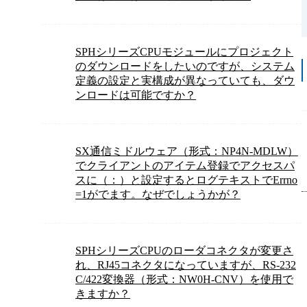
SPHシリーズCPUモジュールにプロジェクト
のダウンロードをしたいのですが、システム
定義の設定と実構成が異なっていても、ダウ
ンロードは可能ですか？
SX通信ミドルウェア（形式：NP4N-MDLW）
でクライアントのアイテム登録でアクセスパ
スに（：）と設定するとログテキストでErrno
=1がでます。なぜでしょうかが？
SPHシリーズCPUのローダコネクタが変更さ
れ、RJ45コネクタになっていますが、RS-232
C/422変換器（形式：NW0H-CNV）を使用で
きますか？