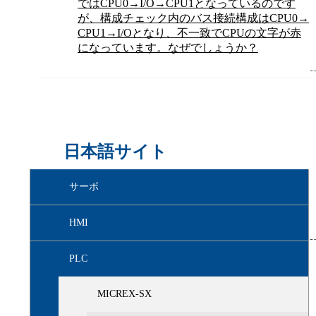
ではCPU0→I/O→CPU1となっているのです
が、構成チェック内のバス接続構成はCPU0→
CPU1→I/Oとなり、不一致でCPUの文字が赤
になっています。なぜでしょうか？
日本語サイト
サーボ
HMI
PLC
MICREX-SX