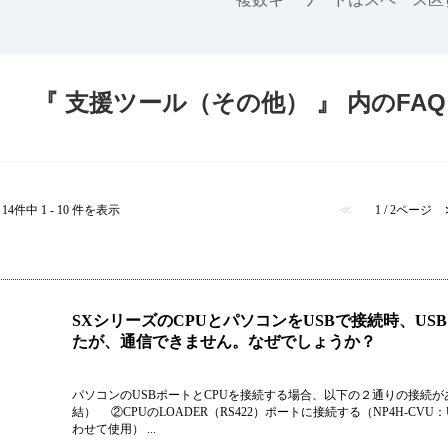
半導体
発電
自動販売機・店舗
ソリ
『 支援ツール（その他） 』 内のFAQ
セミナー・研修情報
14件中 1 - 10 件を表示
≪
1 / 2ページ
SXシリーズのCPUとパソコンをUSBで接続時、U
たが、通信できません。なぜでしょうか？
パソコンのUSBポートとCPUを接続する場合、以下の２通りの接続が
結） ②CPUのLOADER（RS422）ポートに接続する（NP4H-CVU
わせて使用） ...