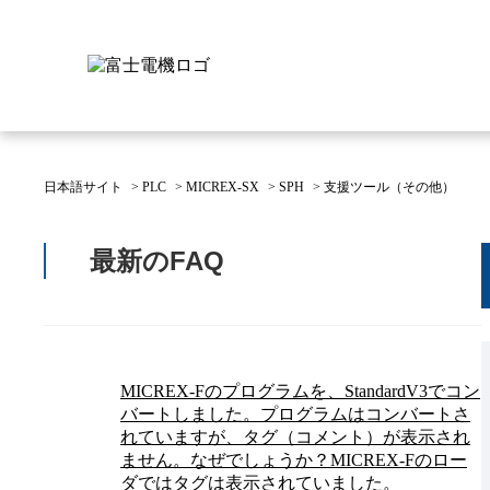
日本語サイト
>
PLC
>
MICREX-SX
>
SPH
>
支援ツール（その他）
富士電機について
製品情報
IR 株主・投資家情報
サステナビリティ
採用情報
お問い合わせ
最新のFAQ
富士電機についてのトップ
株主・投資家情報のトップ
サステナビリティのトップ
お問い合わせのトップへ
製品情報のトップへ
採用情報のトップへ
へ
へ
へ
MICREX-Fのプログラムを、StandardV3でコン
バートしました。プログラムはコンバートさ
れていますが、タグ（コメント）が表示され
ません。なぜでしょうか？MICREX-Fのロー
ダではタグは表示されていました。