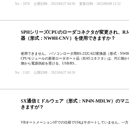
No：1070
公開日時：2023/04/27 04:50
更新日時：2023/06/09 12:52
SPHシリーズCPUのローダコネクタが変更され、RJ45
器（形式：NW0H-CNV）を使用できますか？
使用できません。 パソコンローダ用RS-232C/422変換器（形式：NW
CPUモジュールの新形ローダポート品（RJ45コネクタ）は、PLC側
側から電源供給を受ける、USB/RS...
No：1102
公開日時：2023/04/27 04:50
SX通信ミドルウェア（形式：NP4N-MDLW）のマ
きますが？
VBオートメーションI/Fでの仕様でUI4はサポートしていません。一方