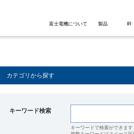
富士電機について
製品
IR
Select a Region/Lan
Global website(English)
ご挨拶
駆動制御機器
経営情報
マテリアリティ
新卒採用情報
よくあるご質問
会社
低圧
IR資
環境ビ
高専
製品
カテゴリから探す
経営の考え方
特高高圧 受配電設備
財務・業績
環境
高卒採用情報
企業情報について
事業
電源
株式
社会
キャ
当ウ
富士電機のSDGs
計測機器
個人投資家の皆様へ
ガバナンス
障がい者採用情報
富士電機製家電製品について
拠点
エネ
キーワード検索
企業活動
監視制御システム
研究
監視
情報システム
保守
キーワードで検索ができます
複数キーワードはスペース区