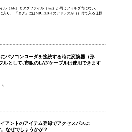
（.ldx）とタグファイル（.tag）が同じフォルダ内にない。
に入り、 「タグ」にはMICREX-Fのアドレスが（）付で入る仕様
45）にパソコンローダを接続する時に変換器（形
ーブルとして､市販のLANケーブルは使用できます
い。
クライアントのアイテム登録でアクセスパスに
ます。なぜでしょうかが？