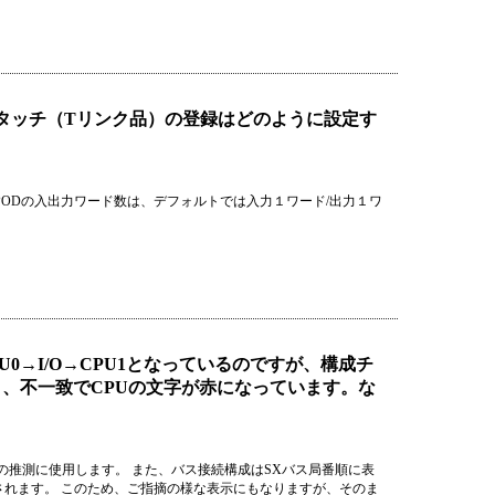
タッチ（Tリンク品）の登録はどのように設定す
PODの入出力ワード数は、デフォルトでは入力１ワード/出力１ワ
0→I/O→CPU1となっているのですが、構成チ
なり、不一致でCPUの文字が赤になっています。な
推測に使用します。 また、バス接続構成はSXバス局番順に表
表示されます。 このため、ご指摘の様な表示にもなりますが、そのま