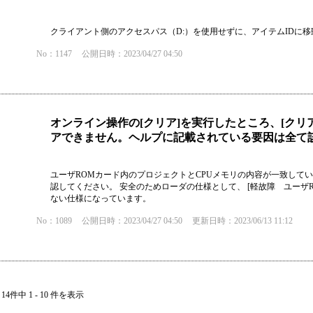
クライアント側のアクセスパス（D:）を使用せずに、アイテムIDに
No：1147
公開日時：2023/04/27 04:50
オンライン操作の[クリア]を実行したところ、[ク
アできません。ヘルプに記載されている要因は全て
ユーザROMカード内のプロジェクトとCPUメモリの内容が一致してい
認してください。 安全のためローダの仕様として、 [軽故障 ユーザ
ない仕様になっています。
No：1089
公開日時：2023/04/27 04:50
更新日時：2023/06/13 11:12
14件中 1 - 10 件を表示