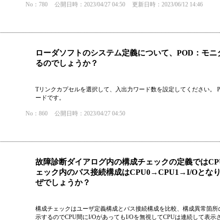
No：780
公開日時：2023/04/27 04:50
更新日時：2023/06/12 14:46
ローダソフトのシステム定義について、POD：モニ
るのでしょうか？
Tリンクカプセルを選択して、入出力ワード数を設定してください。 
ードです。
No：860
公開日時：2023/04/27 04:50
故障診断ダイアログ内の構成チェックの定義ではCPU
ェック内のバス接続構成はCPU0→CPU1→I/Oと
ぜでしょうか？
構成チェックはユーザ定義構成とバス接続構成を比較、構成異常箇所の
示するのでCPU間にI/OがあってもI/Oを無視してCPUは連続して