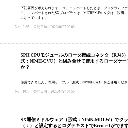
下記要因が考えられます。 １）コンバートしたとき、プログラムファイル
２）コンバートされたSXプログラムは、MICREX-Fのタグは「説明」
になっています。 ...
No：2195
公開日時：2023/06/27 00:00
SPH CPUモジュールのローダ接続コネクタ（RJ
式：NP4H-CVU）と組み合せて使用するローダケ
か？
使用できません。専用ケーブル（形式：NW0H-CA3）をご使用くださ
No：1077
公開日時：2023/04/27 04:50
SX通信ミドルウェア（形式：NP4N-MDLW）で
（：）と設定するとログテキストでErrno=1がで