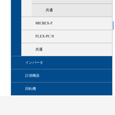
共通
MICREX-F
FLEX-PC N
共通
インバータ
計測機器
回転機