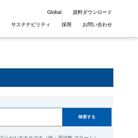
Global
資料ダウンロード
サステナビリティ
採用
お問い合わせ
guage
閉じる
閉じる
閉じる
閉じる
閉じる
閉じる
閉じる
概要
 受配電機器
料室
ジョン2050
採用情報
・サービスについて
紹介
機器
・債券情報
リア採用情報
ェブサイトについて
情報
ルギーマネジメント
開発
・診断システム
・保全
切りがおすすめです（例：周波数 アラーム）