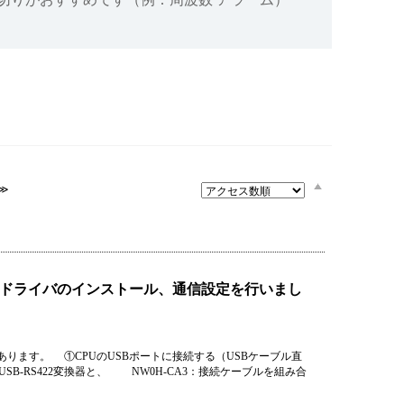
設備
ューション
≫
SBドライバのインストール、通信設定を行いまし
あります。 ①CPUのUSBポートに接続する（USBケーブル直
：USB-RS422変換器と、 NW0H-CA3：接続ケーブルを組み合